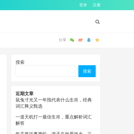
登录
注册
搜索
搜索
近期文章
鼠兔寸光又一年指代表什么生肖，经典
词汇释义甄选
一道天机打一最佳生肖，重点解析词汇
解答
年关将近事更忙，浪子在外思故乡。三