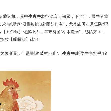
”暗藏玄机，其中
生肖牛
象征踏实与积累，下半年，属牛者将
55岁者易遇“项目被抢”或“团队停滞”，尤其农历八月需防“职
戴【五帝钱】化解小人，年末有望“枯木逢春”，感情方面，
室摆放【麒麟瓶】镇宅。
”之象渐显，但需警惕“破财不止”。
生肖牛
成语“牛角挂书”喻