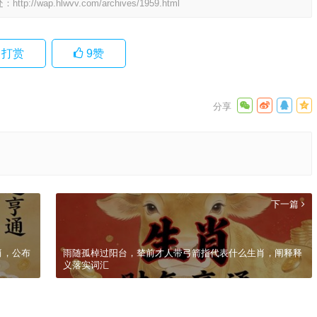
处：
http://wap.hlwvv.com/archives/1959.html
打赏
9
赞
下一篇
肖，公布
雨随孤棹过阳台，辇前才人带弓箭指代表什么生肖，阐释释
义落实词汇