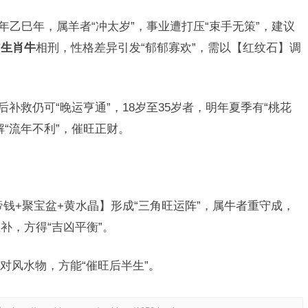
5年乙巳年，属羊者“冲太岁”，事业遭打压“束手无策”，建议
与
生肖牛
相刑，性格差异引发“郁郁寡欢”，需以【红纹石】调
后补救仍可“晚运亨通”，18岁至35岁者，明年夏季有“桃花
“流年不利”，催旺正财。
钱+聚宝盆+黄水晶】形成“三角旺运阵”，属牛者重守成，
补，方得“吉凶平衡”。
对风水物，方能“催旺后半生”。