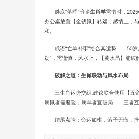
谜底“落晖”暗喻
生肖羊
需惜时，202
办公桌放置【金钱鼠】转运，感情上，
和。
成语“亡羊补牢”恰合其运势——50岁
劫”，需谨慎，风水上，【黄水晶】能破解
破解之道：生肖联动与风水布局
三生肖运势交织,建议联合使用【五帝
属鼠者需避险，属羊者宜破局——三者互
结尾点睛：命运如棋，落子无悔，择