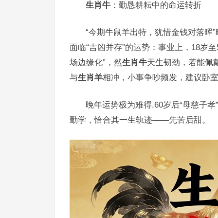
生肖牛
：勤恳耕耘中的命运转折
“今期牛鼠羊出特，犹惜金钱对落晖
面临“吉凶并存”的运势：事业上，18岁至
场边缘化”，然
生肖牛
天生韧劲，若能佩
与
生肖羊
相冲，小事争吵频发，建议卧
晚年运势极为难得,60岁后“母慈子孝
勤学，恰合其一生轨迹——先苦后甜。