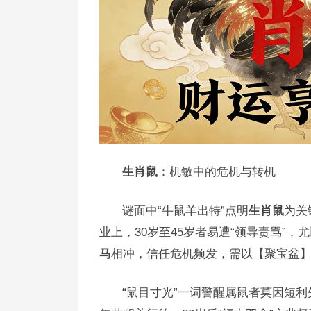
生肖鼠
：机敏中的危机与转机
谜面中“牛鼠羊出特”点明
生肖鼠
为关
业上，30岁至45岁者易遭“领导责骂”
马
相冲，信任危机频发，需以【聚宝盆
“鼠目寸光”一词警醒属鼠者莫因短