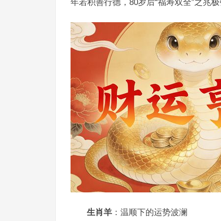
年若积善行德，80岁后“福寿双全”之兆
生肖羊
：温顺下的运势波澜