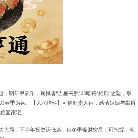
键，明年甲辰年，属鼠者“吉星高照”却暗藏“相刑”之险，事
，尤以春季为甚。【风水挂件】可催旺贵人运，感情婚姻与
生肖
】稳固家宅。
利失大局，下半年投资运低迷，但冬季偏财突显，可把握，晚