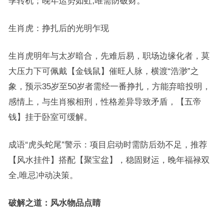
季转机；晚年运势如虹,唯需防破财。
生肖虎：挣扎后的光明乍现
生肖虎明年与太岁暗合，先难后易，职场边缘化者，莫
大压力下可佩戴【金钱鼠】催旺人脉，横渡“浩渺”之
象，预示35岁至50岁者需经一番挣扎，方能弃暗投明，
感情上，与生肖猴相刑，性格差异导致矛盾，【五帝
钱】挂于卧室可缓解。
成语“虎头蛇尾”警示：项目启动时需防后劲不足，推荐
【风水挂件】搭配【聚宝盆】，稳固财运，晚年福禄双
全,唯忌冲动决策。
破解之道：风水物品点睛