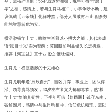
夺，需格外谨慎；55岁后运势渐稳，晚年可得“母慈子
孝”之福，感情上，若与生肖马相冲，小事争吵不断，建
议佩戴【五帝钱】化解冲煞，部分人虽破财不止,但多数
能凭智慧转危为安。
横浩渺樯竿十丈，暗喻生肖鼠以小搏大之能，其代表成
语“鼠目寸光”实为警醒：莫因眼前利益错失长远机遇，
推荐【聚宝盆】置于西北位,催旺偏财。
生肖龙：横渡浩渺的十丈雄心
生肖龙明年逢“辰辰自刑”，吉凶并存，事业上，团队停
滞、领导责骂频发，40岁左右者尤为郁郁寡欢，然“樯
竿十丈”恰喻其韧性，下半年可借【麒麟瓶】镇守东南，
破解困局，感情中与生肖狗相冲，信任危机频现，需以