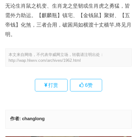
无论生肖鼠之机变、生肖龙之坚韧或生肖虎之勇猛，皆
需外力助运。【麒麟瓶】镇宅、【金钱鼠】聚财、【五
帝钱】化煞，三者合用，破困局如横渡十丈樯竿,终见月
明。
本文来自网络，不代表华威网立场，转载请注明出处：
http://wap.hlwvv.com/archives/1962.html
打赏
6
赞
作者:
changlong