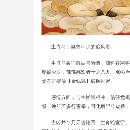
生肖马：桀骜不驯的追风者
生肖马象征自由与激情，却也在寒冬
屡被否决，郁郁寡欢者十之八九，40岁
桌左方摆放【金钱鼠】破解困局。
感情方面，与生肖鼠相冲，信任危机
憾，晚年若多行善举，可化解早年劫数，
吉凶并存乃天道轮回，生肖蛇宜守、