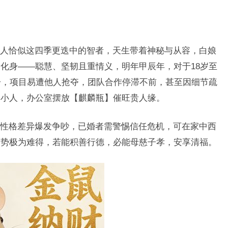
人恰似这四季更迭中的智者，天生带着神秘与从容，白娘
化身——聪慧、坚韧且重情义，明年甲辰年，对于18岁至
舟，项目易遭他人抢夺，团队合作停滞不前，甚至因细节疏
解小人，办公室摆放【麒麟瓶】催旺贵人缘。
性格差异爆发争吵，已婚者需警惕信任危机，可在家中西
运势极为难得，若能积善行德，必能母慈子孝，安享清福。