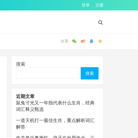
登录
注册
搜索
搜索
近期文章
鼠兔寸光又一年指代表什么生肖，经典
词汇释义甄选
一道天机打一最佳生肖，重点解析词汇
解答
年关将近事更忙，浪子在外思故乡。三