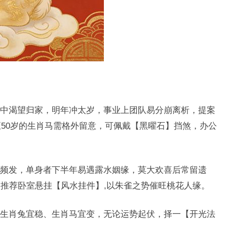
中渴望归家，明年冲太岁，事业上团队易分崩离析，提案
至50岁的生肖马需格外留意，可佩戴【黑曜石】挡煞，办公
频发，单身者下半年易遇露水姻缘，莫大欢喜后常留遗
推荐卧室悬挂【风水挂件】,以朱雀之势催旺桃花人缘。
生肖兔宜稳、生肖马宜变，无论运势起伏，择一【开光法