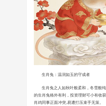
生肖兔：温润如玉的守成者
生肖兔之人如秋叶般柔和，冬雪般纯
的生肖兔格外有利，投资理财可小有收获
肖鸡同事正面冲突,易遭打压束手无策。