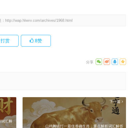
处：
http://wap.hlwvv.com/archives/1968.html
打赏
8
赞
下一篇
析词汇释
山鸡舞镜打一最佳准确生肖，重点解析词汇解答