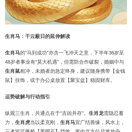
生肖马：干云蔽日的延伸解读
生肖马
的“马到成功”亦含一飞冲天之意，下半年36岁至
48岁者事业有“莫大机遇”，但需防合作破裂，婚姻中与
生肖鼠
相冲，未婚者勿急定终身，建议随身携带【金钱
鼠】挂饰，或于办公桌放置【聚宝盆】稳固财库。
运势破解与行动指引
纵观三生肖，共通点在于“吉凶并存”。
生肖龙
需隐忍蓄
力，
生肖虎
当以柔克刚，
生肖马
宜广结善缘，风水上，
三者皆可佩戴【黑曜石】挡煞，家中北方位忌堆放杂