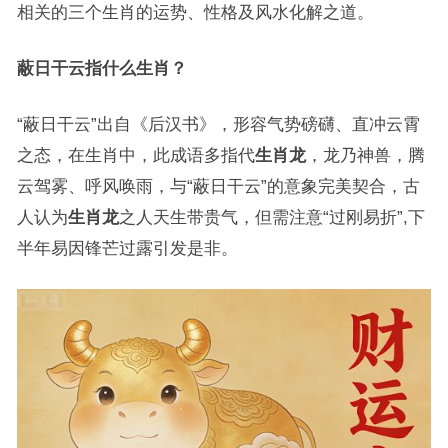
相关的三个生肖的运势、性格及风水化解之道。
蔽日干云指什么生肖？
“蔽日干云”出自《后汉书》，形容气势磅礴、直冲云霄
之态，在生肖中，此成语多指代
生肖龙
，龙乃神兽，腾
云驾雾、呼风唤雨，与“蔽日干云”的意象完美契合，古
人认为
生肖龙
之人天生带贵气，但需注意“过刚易折”,下
半年易因锋芒过露引发是非。