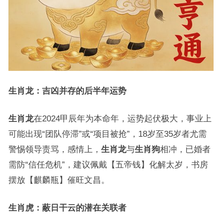
生肖龙：吉凶并存的后半年运势
生肖龙
在2024甲辰年为本命年，运势起伏极大，事业上
可能出现“团队停滞”或“项目被抢”，18岁至35岁者尤需
警惕领导责骂，感情上，
生肖龙
与
生肖狗
相冲，已婚者
需防“信任危机”，建议佩戴【五帝钱】化解太岁，书房
摆放【麒麟瓶】催旺文昌。
生肖虎：蔽日干云的潜在关联者