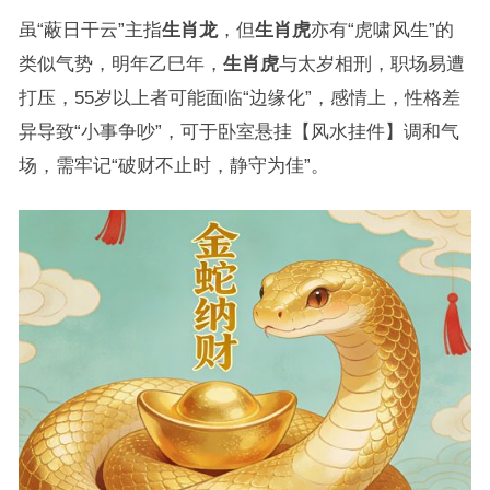
虽“蔽日干云”主指
生肖龙
，但
生肖虎
亦有“虎啸风生”的
类似气势，明年乙巳年，
生肖虎
与太岁相刑，职场易遭
打压，55岁以上者可能面临“边缘化”，感情上，性格差
异导致“小事争吵”，可于卧室悬挂【风水挂件】调和气
场，需牢记“破财不止时，静守为佳”。