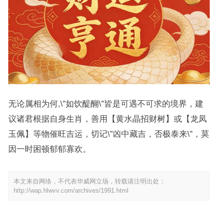
无论属相为何,\”如饮醍醐\”皆是可遇不可求的境界，建
议诸君根据自身生肖，善用【黄水晶招财树】或【龙凤
玉佩】等物催旺吉运，切记\”凶中藏吉，否极泰来\”，莫
因一时困顿郁郁寡欢。
本文来自网络，不代表华威网立场，转载请注明出处：
http://wap.hlwvv.com/archives/1991.html