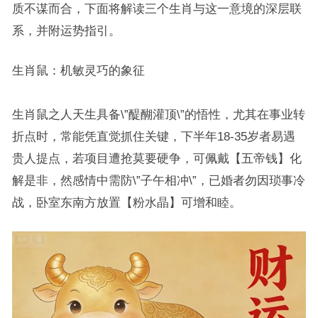
质不谋而合，下面将解读三个生肖与这一意境的深层联
系，并附运势指引。
生肖鼠：机敏灵巧的象征
生肖鼠之人天生具备\”醍醐灌顶\”的悟性，尤其在事业转
折点时，常能凭直觉抓住关键，下半年18-35岁者易遇
贵人提点，若项目遭抢莫要硬争，可佩戴【五帝钱】化
解是非，然感情中需防\”子午相冲\”，已婚者勿因琐事冷
战，卧室东南方放置【粉水晶】可增和睦。