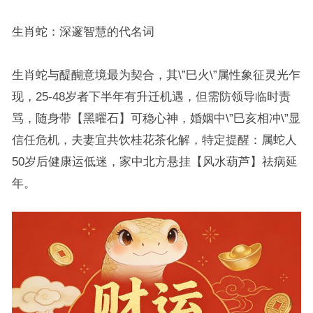
生肖蛇：深邃智慧的代名词
生肖蛇与醍醐意境最为契合，其\”巳火\”属性象征灵光乍
现，25-48岁者下半年有升迁机遇，但需防领导临时责
骂，随身带【黑曜石】可稳心神，婚姻中\”巳亥相冲\”显
信任危机，夫妻宜共饮桂花茶化解，特定提醒：属蛇人
50岁后健康运低迷，家中北方悬挂【风水葫芦】祛病延
年。