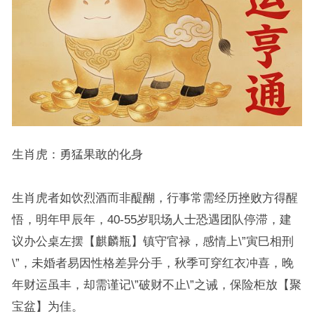
生肖虎：勇猛果敢的化身
生肖虎者如饮烈酒而非醍醐，行事常需经历挫败方得醒
悟，明年甲辰年，40-55岁职场人士恐遇团队停滞，建
议办公桌左摆【麒麟瓶】镇守官禄，感情上\”寅巳相刑
\”，未婚者易因性格差异分手，秋季可穿红衣冲喜，晚
年财运虽丰，却需谨记\”破财不止\”之诫，保险柜放【聚
宝盆】为佳。