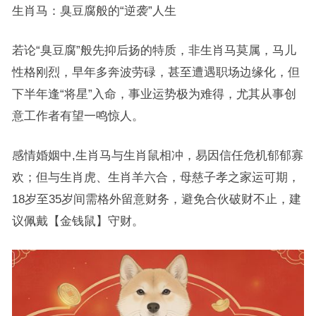
生肖马：臭豆腐般的“逆袭”人生
若论“臭豆腐”般先抑后扬的特质，非生肖马莫属，马儿
性格刚烈，早年多奔波劳碌，甚至遭遇职场边缘化，但
下半年逢“将星”入命，事业运势极为难得，尤其从事创
意工作者有望一鸣惊人。
感情婚姻中,生肖马与生肖鼠相冲，易因信任危机郁郁寡
欢；但与生肖虎、生肖羊六合，母慈子孝之家运可期，
18岁至35岁间需格外留意财务，避免合伙破财不止，建
议佩戴【金钱鼠】守财。