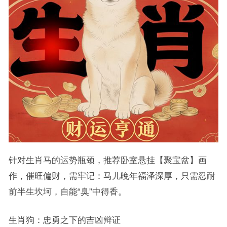
针对生肖马的运势瓶颈，推荐卧室悬挂【聚宝盆】画
作，催旺偏财，需牢记：马儿晚年福泽深厚，只需忍耐
前半生坎坷，自能“臭”中得香。
生肖狗：忠勇之下的吉凶辩证