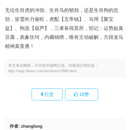
无论生肖虎的冲劲、生肖马的韧劲，还是生肖狗的忠
劲，皆需外力催旺，虎配【五帝钱】、马用【聚宝
盆】、狗选【葫芦】，三者各得其所，切记：运势如臭
豆腐，表象坎坷，内藏锦绣，唯有主动破解，方得龙马
精神真英勇！
本文来自网络，不代表华威网立场，转载请注明出处：
http://wap.hlwvv.com/archives/1998.html
打赏
10
赞
作者:
changlong