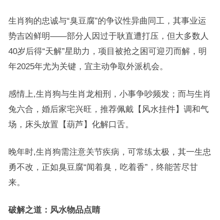
生肖狗的忠诚与“臭豆腐”的争议性异曲同工，其事业运
势吉凶鲜明——部分人因过于耿直遭打压，但大多数人
40岁后得“天解”星助力，项目被抢之困可迎刃而解，明
年2025年尤为关键，宜主动争取外派机会。
感情上,生肖狗与生肖龙相刑，小事争吵频发；而与生肖
兔六合，婚后家宅兴旺，推荐佩戴【风水挂件】调和气
场，床头放置【葫芦】化解口舌。
晚年时,生肖狗需注意关节疾病，可常练太极，其一生忠
勇不改，正如臭豆腐“闻着臭，吃着香”，终能苦尽甘
来。
破解之道：风水物品点睛