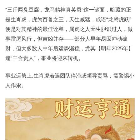
“三斤两臭豆腐，龙马精神真英勇”这一谜面，暗藏的正
是生肖虎，虎为百兽之王，天生威猛，成语“龙腾虎跃”
便是对其精神的最佳诠释，属虎之人天生胆识过人，做
事雷厉风行，但吉凶并存——部分人早年易因冲动破
财，但大多数人中年后运势渐稳，尤其【明年2025年】
逢“三合贵人”，事业将迎来转机。
事业运势上,生肖虎若遇团队停滞或领导责骂，需警惕小
人作祟。