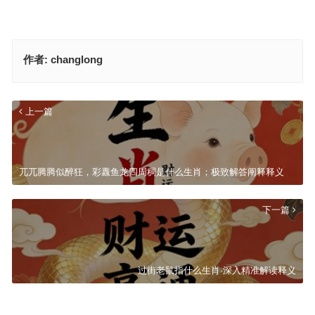
作者:
changlong
上一篇
兀兀腾腾似醉狂，彩纛鱼龙四周稠是什么生肖；极致解答阐释释义
下一篇
过街老鼠指什么生肖·深入精准解读释义