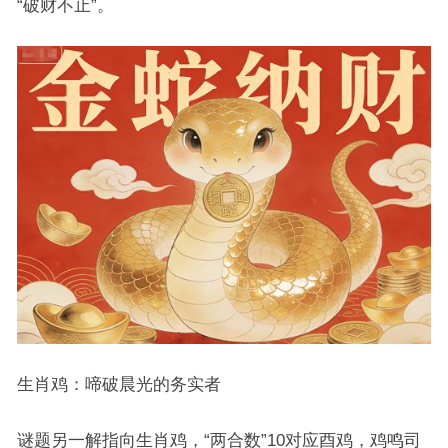
“破财不止”。
生肖鸡：啼破晨光的务实者
谜题另一解指向生肖鸡，“两合数”10对应酉鸡，鸡鸣司