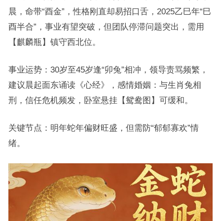
晨，命带“酉金”，性格刚直却易招口舌，2025乙巳年“巳
酉半合”，事业有望突破，但团队停滞问题突出，需用
【麒麟瓶】镇守西北位。
事业运势：30岁至45岁逢“卯兔”相冲，领导责骂频繁，
建议晨起面东诵读《心经》，感情婚姻：与生肖兔相
刑，信任危机频发，卧室悬挂【鸳鸯图】可缓和。
关键节点：明年蛇年偏财旺盛，但需防“郁郁寡欢”情
绪。