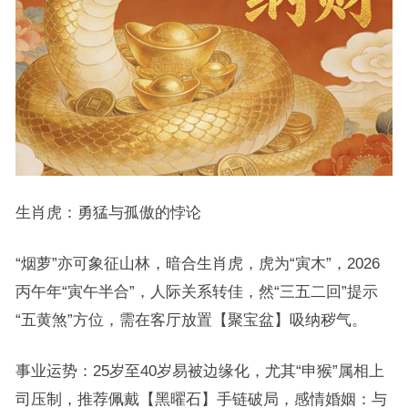
生肖虎：勇猛与孤傲的悖论
“烟萝”亦可象征山林，暗合生肖虎，虎为“寅木”，2026
丙午年“寅午半合”，人际关系转佳，然“三五二回”提示
“五黄煞”方位，需在客厅放置【聚宝盆】吸纳秽气。
事业运势：25岁至40岁易被边缘化，尤其“申猴”属相上
司压制，推荐佩戴【黑曜石】手链破局，感情婚姻：与