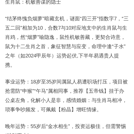
生肖鼠：机敏善谋的隐士
“结茅终愧负烟萝”暗藏玄机，谜面“四三开”指数字7，“三
五二回”相加为10，合数7与10对应地支中的生肖鼠与生
肖鸡，然“烟萝”喻隐逸，鼠性机敏善藏，更契合诗意，
鼠为十二生肖之首，象征智慧与应变，命理中逢“子水”
之年（如2024甲辰年）运势起伏,下半年易遇贵人提
携。
事业运势：18岁至35岁间属鼠人易遭职场打压，项目被
抢需防“申猴”“午马”属相同事，推荐【五帝钱】挂于办
公桌左角，化解小人是非，感情婚姻：与生肖马相冲，
琐事争吵频发，可佩戴【粉晶】增旺情缘。
晚年运势：55岁后“金水相生”，投资运极佳，但需警惕