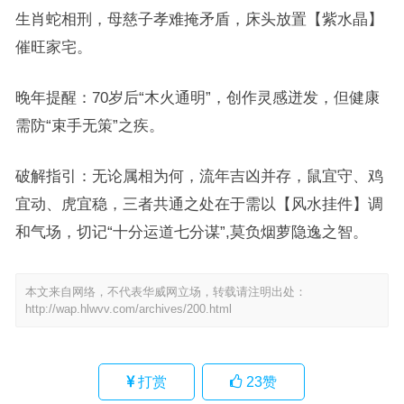
生肖蛇相刑，母慈子孝难掩矛盾，床头放置【紫水晶】
催旺家宅。
晚年提醒：70岁后“木火通明”，创作灵感迸发，但健康
需防“束手无策”之疾。
破解指引：无论属相为何，流年吉凶并存，鼠宜守、鸡
宜动、虎宜稳，三者共通之处在于需以【风水挂件】调
和气场，切记“十分运道七分谋”,莫负烟萝隐逸之智。
本文来自网络，不代表华威网立场，转载请注明出处：
http://wap.hlwvv.com/archives/200.html
打赏
23
赞