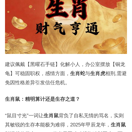
建议佩戴【黑曜石手链】化解小人，办公室摆放【铜龙
龟】可稳固职权，感情方面，
生肖蛇
与
生肖虎
相刑,需避
免因性格差异引发信任危机。
生肖鼠：精明算计还是生存之道？
“鼠目寸光”一词让
生肖鼠
背负了自私无情的骂名，实则
其敏锐的生存本能极为难得，2025年甲辰龙年，
生肖鼠