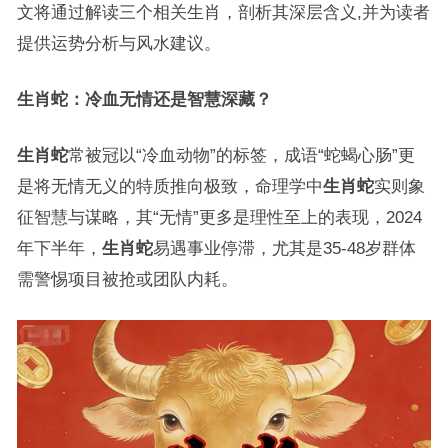
文将通过解读三个相关生肖，剖析其深层含义,并为读者
提供运势分析与风水建议。
生肖蛇：冷血无情还是智慧深藏？
生肖蛇
常被冠以“冷血动物”的标签，成语“蛇蝎心肠”更
是将无情无义的特质推向极致，命理学中
生肖蛇
实则象
征智慧与谋略，其“无情”更多是理性至上的表现，2024
年下半年，
生肖蛇
易遇事业停滞，尤其是35-48岁群体
需警惕项目被抢或团队内耗。