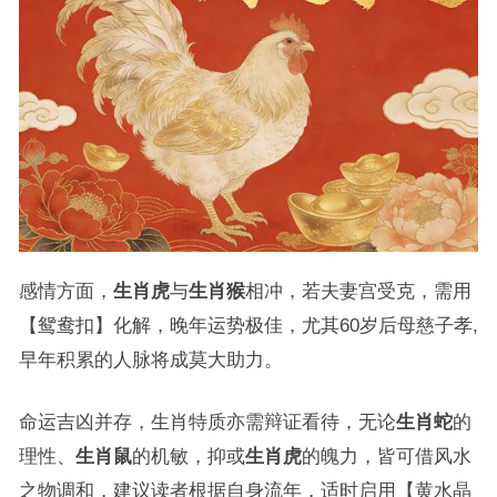
感情方面，
生肖虎
与
生肖猴
相冲，若夫妻宫受克，需用
【鸳鸯扣】化解，晚年运势极佳，尤其60岁后母慈子孝,
早年积累的人脉将成莫大助力。
命运吉凶并存，生肖特质亦需辩证看待，无论
生肖蛇
的
理性、
生肖鼠
的机敏，抑或
生肖虎
的魄力，皆可借风水
之物调和，建议读者根据自身流年，适时启用【黄水晶