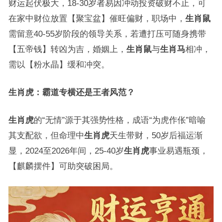
财运起伏极大，18-30岁者易因冲动投资破财不止，可
在家中财位放置【聚宝盆】催旺偏财，职场中，
生肖鼠
需留意40-55岁阶段的领导关系，若遭打压可随身携带
【五帝钱】转凶为吉，婚姻上，
生肖鼠
与
生肖马
相冲，
需以【粉水晶】缓和冲突。
生肖虎：霸道专横还是王者风范？
生肖虎
的“无情”源于其强势性格，成语“为虎作伥”暗喻
其支配欲，但命理中
生肖虎
天生带财，50岁后福运渐
显，2024至2026年间，25-40岁
生肖虎
事业易遇瓶颈，
【麒麟摆件】可助突破困局。