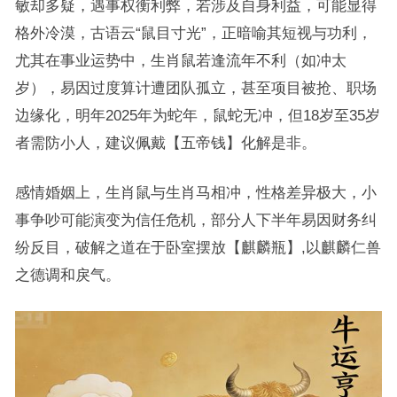
敏却多疑，遇事权衡利弊，若涉及自身利益，可能显得
格外冷漠，古语云“鼠目寸光”，正暗喻其短视与功利，
尤其在事业运势中，生肖鼠若逢流年不利（如冲太
岁），易因过度算计遭团队孤立，甚至项目被抢、职场
边缘化，明年2025年为蛇年，鼠蛇无冲，但18岁至35岁
者需防小人，建议佩戴【五帝钱】化解是非。
感情婚姻上，生肖鼠与生肖马相冲，性格差异极大，小
事争吵可能演变为信任危机，部分人下半年易因财务纠
纷反目，破解之道在于卧室摆放【麒麟瓶】,以麒麟仁兽
之德调和戾气。