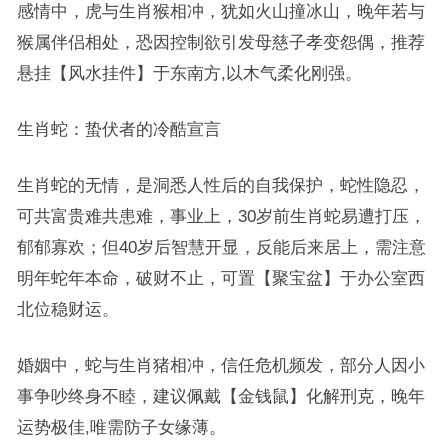
感情中，虎与生肖猴相冲，犹如火山撞冰山，晚年若与
猴属伴侣相处，恐因控制欲引发母慈子孝变怨偶，推荐
悬挂【风水挂件】于东南方,以木气柔化刚强。
生肖蛇：蛰伏者的冷酷宣言
生肖蛇的无情，是洞悉人性后的自我保护，蛇性隐忍，
可共富贵难共患难，事业上，30岁前生肖蛇易遭打压，
郁郁寡欢；但40岁后智慧开显，反能后来居上，需注意
明年蛇年本命，破财不止，可置【聚宝盆】于办公室西
北位稳财运。
婚姻中，蛇与生肖猪相冲，信任危机频发，部分人因小
事争吵终身不睦，建议佩戴【金钱鼠】化解刑克，晚年
运势极佳,唯需防子女缘薄。