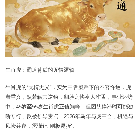
生肖虎：霸道背后的无情逻辑
生肖虎的“无情无义”，实为王者威严下的不容忤逆，虎
者重义，然若触其逆鳞，翻脸之快令人咋舌，事业运势
中，45岁至55岁生肖虎正值巅峰，但团队停滞时可能独
断专行，反被领导责骂，2026年马年与虎三合，机遇与
风险并存，需谨记“刚极易折”。