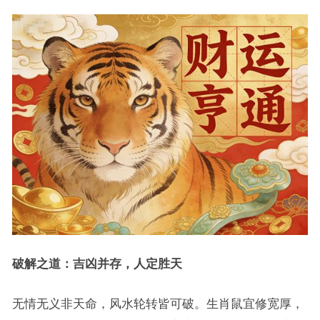
破解之道：吉凶并存，人定胜天
无情无义非天命，风水轮转皆可破。生肖鼠宜修宽厚，