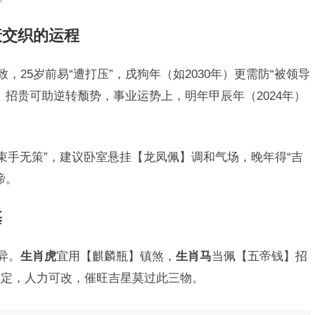
衰交织的运程
，25岁前易“遭打压”，戌狗年（如2030年）更需防“被领导
】招贵可助逆转颓势，事业运势上，明年甲辰年（2024年）
束手无策”，建议卧室悬挂【龙凤佩】调和气场，晚年得“吉
谛。
基
异。
生肖虎
宜用【麒麟瓶】镇煞，
生肖马
当佩【五帝钱】招
虽定，人力可改，催旺吉星莫过此三物。