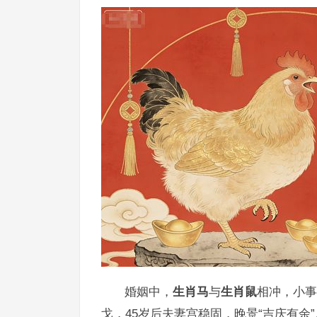
婚姻中，
生肖马
与
生肖鼠
相冲，小事
戈，45岁后夫妻宫稳固，晚景“吉庆有余”