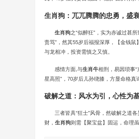
生肖狗：兀兀腾腾的忠勇，盛
生肖狗
之“似醉狂”，实为赤诚过甚所致
责骂”，然其55岁后福报深厚，【金钱鼠
与龙相冲，投资需慎之又慎。
感情方面,与
生肖牛
相刑，易因琐事“
星高照”，70岁后儿孙绕膝，方显命格真
破解之道：风水为引，心性为
三者皆具“狂士”风骨，然破解之道各
财，
生肖狗
则需【聚宝盆】固运，命理