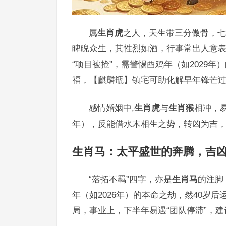
属
生肖虎
之人，天生带三分傲骨，七
睥睨众生，其性烈如酒，行事常出人意表，
“项目被抢”，需警惕酉鸡年（如2029年
福，【麒麟瓶】镇宅可助化解早年锋芒
感情婚姻中,
生肖虎
与
生肖猴
相冲，易
年），反能借水木相生之势，转凶为吉，
生肖马：太平盛世的奔腾，吉
“落拓不羁”四字，亦是
生肖马
的注脚
年（如2026年）的本命之劫，然40岁
局，事业上，下半年易遇“团队停滞”，