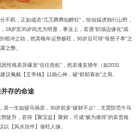
分不羁，正如成语“兀兀腾腾似醉狂”，恰似猛虎独行山野，
18岁至35岁间尤为明显，事业上，若遇“职场边缘化”或
）的相冲之劫，然其晚年运势极旺，50岁后可得“母慈子孝”之
过露之弊。
因性格差异爆发“信任危机”，然若逢亥猪年（如2031
建议佩戴【五帝钱】以稳心神，破“郁郁寡欢”之局。
凶并存的命途
，其一生如骏马驰原，30岁前多“破财不止”，尤需防范午马
后运势陡升，若得【聚宝盆】聚财，可成“极为难得”的富贵格
建议以【风水挂件】催旺人缘。