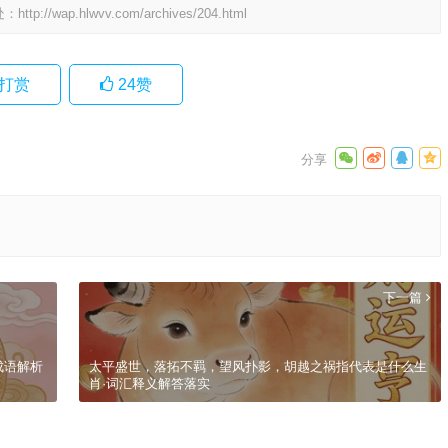
处：
http://wap.hlwvv.com/archives/204.html
打赏
24
赞
下一篇
成语解析
太平盛世，落拓不羁，望风扑影，胡越之祸指代表是什么生
肖·词汇释义解答落实