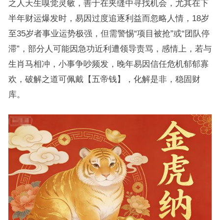
之人天生嗅觉灵敏，善于在夹缝中寻找机会，尤其在下
半年财运爆发时，易因过度追逐利益而忽略人情，18岁
至35岁者事业运势极强，但需警惕“项目被抢”或“团队停
滞”，部分人可能因急功近利遭领导责骂，感情上，若与
生肖马相冲，小事争吵频发，晚年易因信任危机郁郁寡
欢，破解之道可佩戴【五帝钱】，化解是非，稳固财
库。