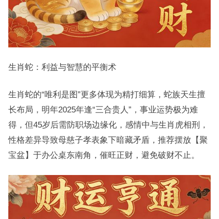
生肖蛇：利益与智慧的平衡术
生肖蛇的“唯利是图”更多体现为精打细算，蛇族天生擅
长布局，明年2025年逢“三合贵人”，事业运势极为难
得，但45岁后需防职场边缘化，感情中与生肖虎相刑，
性格差异导致母慈子孝表象下暗藏矛盾，推荐摆放【聚
宝盆】于办公桌东南角，催旺正财，避免破财不止。