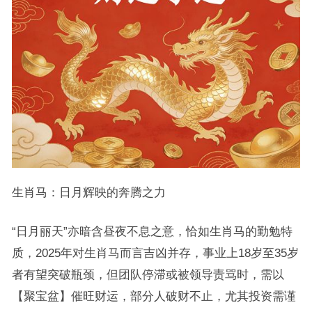
生肖马：日月辉映的奔腾之力
“日月丽天”亦暗含昼夜不息之意，恰如生肖马的勤勉特
质，2025年对生肖马而言吉凶并存，事业上18岁至35岁
者有望突破瓶颈，但团队停滞或被领导责骂时，需以
【聚宝盆】催旺财运，部分人破财不止，尤其投资需谨