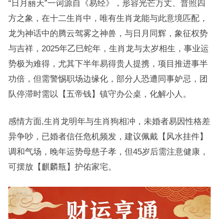
“日月丽天”一词源自《易经》，形容光芒万丈、普照四
方之象，在十二生肖中，唯有生肖龙能与此意境匹配，
龙为神话中的腾云驾雾之神兽，与日月同辉，象征权势
与吉祥，2025年乙巳蛇年，生肖龙与太岁相生，事业运
势极为难得，尤其下半年易得贵人提携，项目推进事半
功倍，但需警惕职场边缘化，部分人恐遭同事妒忌，团
队停滞时需以【五帝钱】镇守办公桌，化解小人。
感情方面,生肖龙明年与生肖狗相冲，未婚者易因性格差
异争吵，已婚者信任危机频发，建议佩戴【风水挂件】
调和气场，晚年运势母慈子孝，但45岁后需注意健康，
可摆放【麒麟瓶】护佑家宅。