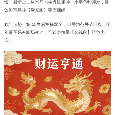
慎，感情上，生肖马与生肖鼠相冲，小事争吵频发，建
议卧室悬挂【鸳鸯图】稳固姻缘。
晚年运势上扬,55岁后福禄双全，但需防范关节旧疾，明
年夏季易有职场变动，可随身携带【金钱鼠】转危为
安。