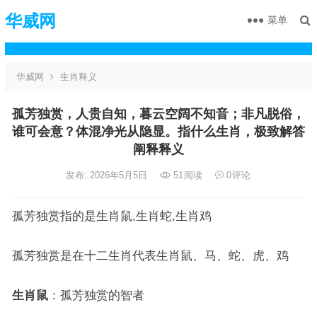
华威网
菜单
华威网
生肖释义
孤芳独赏，人贵自知，暮云空阔不知音；非凡脱俗，
谁可会意？体混净光从隐显。指什么生肖，极致解答
阐释释义
发布: 2026年5月5日
51
阅读
0
评论
孤芳独赏指的是生肖鼠,生肖蛇,生肖鸡
孤芳独赏是在十二生肖代表生肖鼠、马、蛇、虎、鸡
生肖鼠
：孤芳独赏的智者