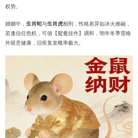
权势。
婚姻中，
生肖蛇
与
生肖虎
相刑，性格差异如冰火难融，
若逢信任危机，可借【鸳鸯挂件】调和，明年冬季需格
外留意健康，旧疾复发概率极大。