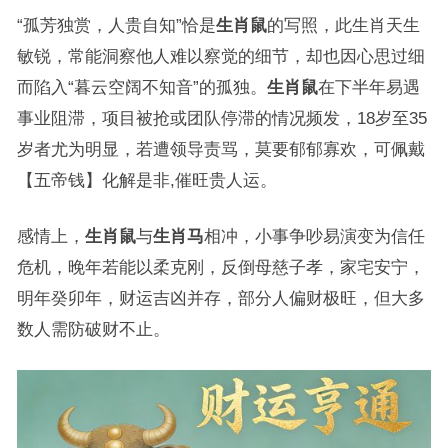
“孤芳独赏，人贵自知”恰是
生肖鼠
的写照，此生肖天生
敏锐，常能洞察他人难以察觉的细节，却也因心思过细
而陷入“暮云空阔不知音”的孤独。
生肖鼠
在下半年易遇
事业阻滞，项目被抢或团队停滞的情况频发，18岁至35
岁者尤为明显，若遭领导责骂，莫要郁郁寡欢，可佩戴
【五帝钱】化解是非,催旺贵人运。
感情上，
生肖鼠
与
生肖马
相冲，小事争吵易演变为信任
危机，晚年若能以柔克刚，反倒母慈子孝，家宅安宁，
明年癸卯年，财运吉凶并存，部分人偏财极旺，但大多
数人需防破财不止。