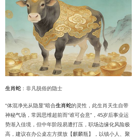
生肖蛇
：非凡脱俗的隐士
“体混净光从隐显”暗合
生肖蛇
的灵性，此生肖天生自带
神秘气场，常因思维超前而“谁可会意”，45岁后事业运
势渐入佳境，但中年阶段易遭打压，职场边缘化风险极
高，建议在办公桌左方摆放【麒麟瓶】，以镇小人、聚