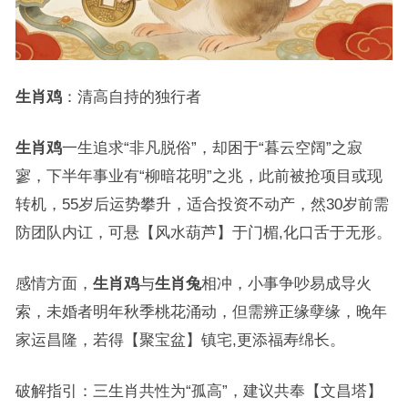
生肖鸡
：清高自持的独行者
生肖鸡
一生追求“非凡脱俗”，却困于“暮云空阔”之寂
寥，下半年事业有“柳暗花明”之兆，此前被抢项目或现
转机，55岁后运势攀升，适合投资不动产，然30岁前需
防团队内讧，可悬【风水葫芦】于门楣,化口舌于无形。
感情方面，
生肖鸡
与
生肖兔
相冲，小事争吵易成导火
索，未婚者明年秋季桃花涌动，但需辨正缘孽缘，晚年
家运昌隆，若得【聚宝盆】镇宅,更添福寿绵长。
破解指引：三生肖共性为“孤高”，建议共奉【文昌塔】