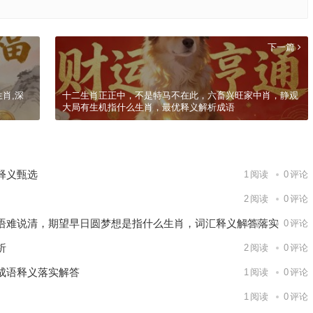
下一篇
肖,深
十二生肖正正中，不是特马不在此，六畜兴旺家中肖，静观
大局有生机指什么生肖，最优释义解析成语
释义甄选
1
阅读
0
评论
2
阅读
0
评论
语难说清，期望早日圆梦想是指什么生肖，词汇释义解答落实
1
阅读
0
评论
析
2
阅读
0
评论
成语释义落实解答
1
阅读
0
评论
1
阅读
0
评论