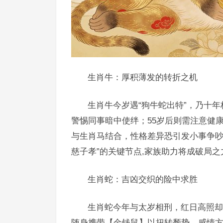
生肖牛：厚积薄发的转折之机
生肖牛今岁遇“狗牛蛇出特”，乃十年
警惕同事暗中使绊；55岁后则需注意健
与生肖马结合，性格差异恐引发小事争吵
慈子孝”的关键节点,家族助力将成破局之
生肖蛇：吉凶交织的险中求胜
生肖蛇今年与太岁相刑，红日高照却
随身携带【金钱鼠】以扭转颓势，感情