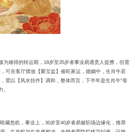
极为难得的转运期，18岁至35岁者事业易遇贵人提携，但需
康，可在客厅摆放【聚宝盆】催旺家运，婚姻中，生肖牛若
，需以【风水挂件】调和，整体而言，下半年是生肖牛“母
力。
暗藏危机，事业上，30岁至40岁者易被职场边缘化，推荐
方面，生肖蛇与生肖虎相冲，未婚者需防烂桃花纠缠，已婚