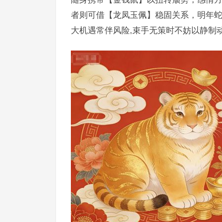
者则可借【龙凤玉佩】稳固关系，明年蛇
大机遇常伴风险,束手无策时不妨以静制