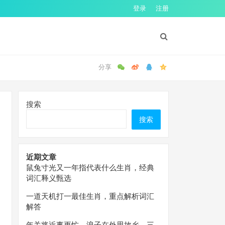
登录
注册
搜索
搜索
近期文章
鼠兔寸光又一年指代表什么生肖，经典
词汇释义甄选
一道天机打一最佳生肖，重点解析词汇
解答
年关将近事更忙，浪子在外思故乡。三