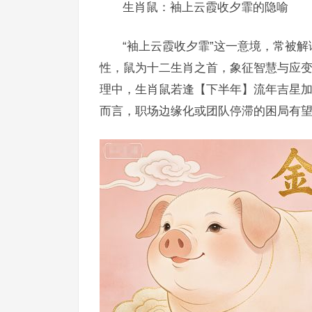
生肖鼠：袖上云霞收夕霏的隐喻
“袖上云霞收夕霏”这一意境，常被
性，鼠为十二生肖之首，象征智慧与应
理中，生肖鼠若逢【下半年】流年吉星加持
而言，职场边缘化或团队停滞的困局有