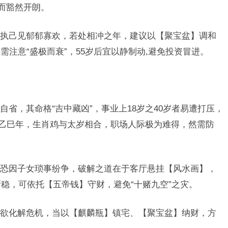
现而豁然开朗。
执己见郁郁寡欢，若处相冲之年，建议以【聚宝盆】调和
注意“盛极而衰”，55岁后宜以静制动,避免投资冒进。
省，其命格“吉中藏凶”，事业上18岁之40岁者易遭打压，
年乙巳年，生肖鸡与太岁相合，职场人际极为难得，然需防
。
恐因子女琐事纷争，破解之道在于客厅悬挂【风水画】，
渐稳，可依托【五帝钱】守财，避免“十赌九空”之灾。
欲化解危机，当以【麒麟瓶】镇宅、【聚宝盆】纳财，方