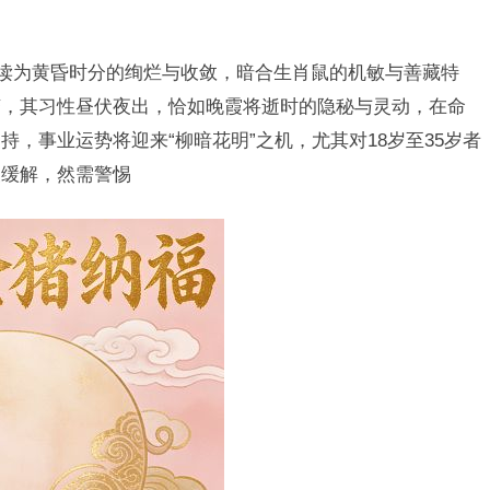
解读为黄昏时分的绚烂与收敛，暗合生肖鼠的机敏与善藏特
变，其习性昼伏夜出，恰如晚霞将逝时的隐秘与灵动，在命
，事业运势将迎来“柳暗花明”之机，尤其对18岁至35岁者
望缓解，然需警惕