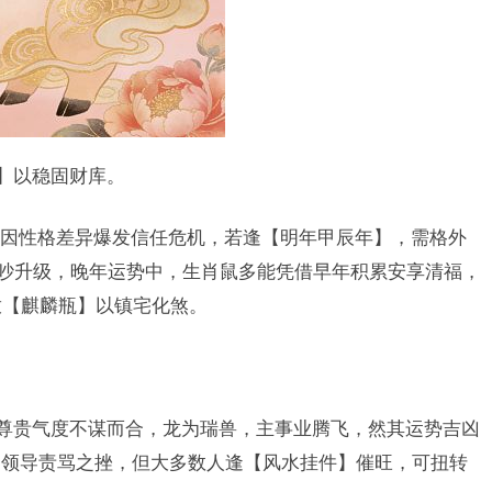
钱】以稳固财库。
因性格差异爆发信任危机，若逢【明年甲辰年】，需格外
争吵升级，晚年运势中，生肖鼠多能凭借早年积累安享清福，
放【麒麟瓶】以镇宅化煞。
的尊贵气度不谋而合，龙为瑞兽，主事业腾飞，然其运势吉凶
、领导责骂之挫，但大多数人逢【风水挂件】催旺，可扭转