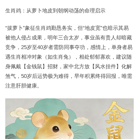
生肖鸡：从萝卜地皮到朝纲动荡的命理启示
“拔萝卜”象征生肖鸡勤恳务实，但“地皮宽”也暗示其易
被他人侵占成果，明年三合太岁，事业虽有贵人却暗藏
竞争，25岁至40岁者需防同事夺功，感情上，单身者易
遇生肖相冲对象（如生肖兔），相处郁郁寡欢，建议随
身佩戴【金钱鼠】招财，家中北方放【风水挂件】化解
煞气，50岁后运势极为难得，早年积累终得回报，唯需
注意肝胆健康。