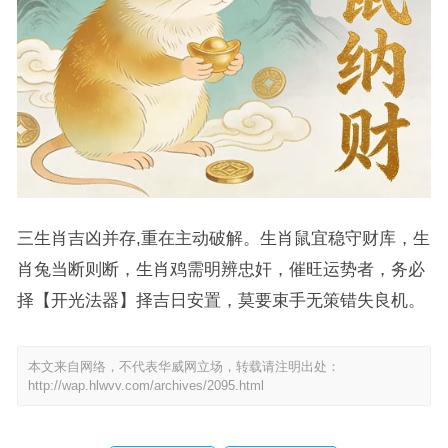
三生肖吉凶并存,重在主动破解。生肖鼠宜稳守财库，生
肖兔当断则断，生肖鸡需明辨忠奸，催旺运势者，务必
择【开光法器】择吉日安置，莫要束手无策错失良机。
本文来自网络，不代表华威网立场，转载请注明出处：
http://wap.hlwvv.com/archives/2095.html