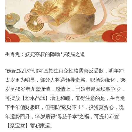
生肖兔：妖妃夺权的隐喻与破局之道
“妖妃叛乱夺朝纲”直指生肖兔性格柔善反受欺，明年冲
太岁更为明显，部分人将遇领导责骂、职场边缘化，36
岁至48岁者尤需谨慎，感情上，已婚者易因琐事争吵，
可摆放【粉水晶球】增进和睦，值得注意的是，生肖兔
下半年偏财极旺，但需防“破财不止”，投资莫贪心，晚
年运势回升，55岁后得“母慈子孝”之福，可提前布置
【聚宝盆】蓄积家运。