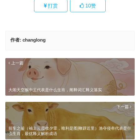
打赏
10
赞
作者:
changlong
上一篇
大闹天空猴中王代表是什么生肖，阐释词汇释义落实
下一篇
前车之鉴（袖上云霞收夕霏，唯利是图|鞭辟近里）渔夺侵牟代表是什
么生肖，最优释义解析成语