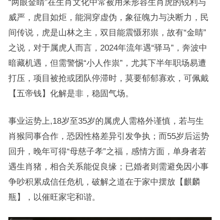
“两眼金睛”在生肖文化中常被用来形容生肖虎的锐利与
威严，虎目如炬，能洞穿虚伪，象征魄力与决断力，民
间传说，虎是山林之主，双目能震慑邪祟，故有“金睛”
之说，对于属虎人而言，2024年流年遇“驿马”，奔波中
暗藏机遇，但需警惕“小人作祟”，尤其下半年职场易遭
打压，项目被抢或团队停滞时，莫要郁郁寡欢，可佩戴
【五帝钱】化解是非，稳固气场。
事业运势上,18岁至35岁的属虎人需格外谨慎，若与生
肖猴同事合作，恐因性格差异引发争执；而55岁后运势
回升，晚年可得“母慈子孝”之福，感情方面，单身者若
遇生肖猪，相合关系能促良缘；已婚者则需避免因小事
争吵积累成信任危机，破解之道在于家中摆放【麒麟
瓶】，以催旺家宅和谐。