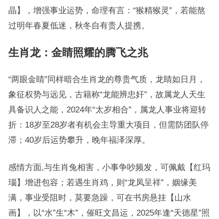
晶】，增强事业运势，命理有言：“猴精猴灵”，若能熬
过明年春夏低迷，秋冬自有贵人提携。
生肖龙：金睛照耀的腾飞之兆
“两眼金睛”同样暗合生肖龙的尊贵气质，龙睛如日月，
象征权势与远见，古籍称“龙能辨忠奸”，故属龙人天生
具备识人之能，2024年“太岁相合”，属龙人事业将迎转
折：18岁至28岁者有机会主导重大项目，但需防团队停
滞；40岁后运势攀升，晚年福泽深厚。
感情方面,与生肖兔相害，小事争吵频发，可佩戴【红玛
瑙】增进包容；若遇生肖鸡，则“龙凤呈祥”，姻缘美
满，事业受阻时，莫要急躁，可在书房悬挂【山水
画】，以“水”生“木”，催旺文昌运，2025年逢“天德星”照