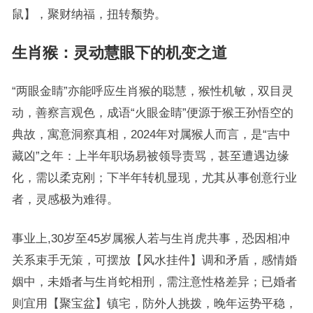
鼠】，聚财纳福，扭转颓势。
生肖猴：灵动慧眼下的机变之道
“两眼金睛”亦能呼应生肖猴的聪慧，猴性机敏，双目灵
动，善察言观色，成语“火眼金睛”便源于猴王孙悟空的
典故，寓意洞察真相，2024年对属猴人而言，是“吉中
藏凶”之年：上半年职场易被领导责骂，甚至遭遇边缘
化，需以柔克刚；下半年转机显现，尤其从事创意行业
者，灵感极为难得。
事业上,30岁至45岁属猴人若与生肖虎共事，恐因相冲
关系束手无策，可摆放【风水挂件】调和矛盾，感情婚
姻中，未婚者与生肖蛇相刑，需注意性格差异；已婚者
则宜用【聚宝盆】镇宅，防外人挑拨，晚年运势平稳，