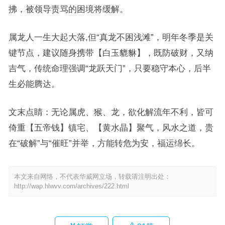
拂，被领导责骂的困境将缓解。
属龙人一生大起大落,但“真龙不困浅滩”，明年冬季是关
键节点，建议随身携带【白玉貔貅】，既防破财，又纳
吉气，传统命理强调“龙跃天门”，只要稳守本心，后半
生必能腾达。
文末点睛：无论属虎、猴、龙，欲化解流年不利，皆可
倚重【五帝钱】镇宅、【黄水晶】聚气，风水之道，贵
在“破解”与“催旺”并举，方能转危为安，福运绵长。
本文来自网络，不代表华威网立场，转载请注明出处：
http://wap.hlwvv.com/archives/222.html