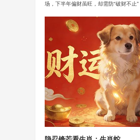
场，下半年偏财虽旺，却需防“破财不止
隐忍锋芒看生肖：生肖蛇