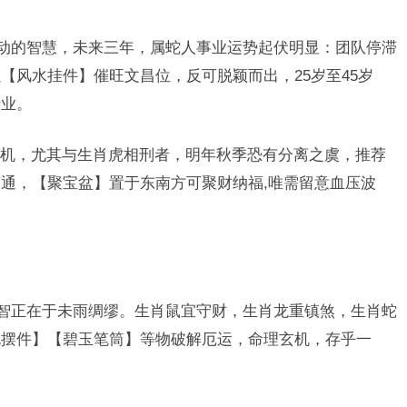
后动的智慧，未来三年，属蛇人事业运势起伏明显：团队停滞
【风水挂件】催旺文昌位，反可脱颖而出，25岁至45岁
行业。
机，尤其与生肖虎相刑者，明年秋季恐有分离之虞，推荐
通，【聚宝盆】置于东南方可聚财纳福,唯需留意血压波
之智正在于未雨绸缪。生肖鼠宜守财，生肖龙重镇煞，生肖蛇
龟摆件】【碧玉笔筒】等物破解厄运，命理玄机，存乎一