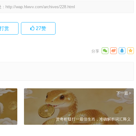
处：
http://wap.hlwvv.com/archives/228.html
打赏
27
赞
下一篇
赏奇析疑打一最佳生肖，准确解析词汇释义