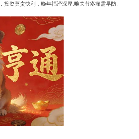
”，投资莫贪快利，晚年福泽深厚,唯关节疼痛需早防。