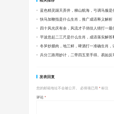
相关推荐
蓝色精灵踢天弄井，梯山航海，弓调马服是
快马加鞭指是什么生肖，推广成语释义解析
四十风光庆有余，风流才子俏佳人猜打一最
平波忽起二三尺是什么生肖，成语落实解答
冬笋炒腊肉，地三鲜，啤酒打一准确生肖，
兵分三路用妙计，二带四五里手得。易如反
发表回复
您的邮箱地址不会被公开。
必填项已用
*
标注
评论
*