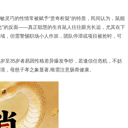
敏灵巧的性情常被赋予“赏奇析疑”的特质，民间认为，鼠能
光”的反面——真正聪慧的生肖鼠人往往眼光长远，尤其在下
领域，但需警惕职场小人作祟，团队停滞或项目被抢时，可
。
8岁至35岁者易因性格差异爆发争吵，若逢信任危机，不妨
境，母慈子孝之象显著,唯需注意肠胃健康。