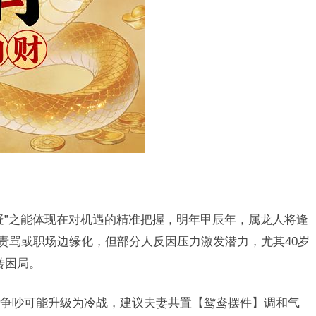
疑”之能体现在对机遇的精准把握，明年甲辰年，属龙人将逢
导责骂或职场边缘化，但部分人反因压力激发潜力，尤其40岁
转困局。
争吵可能升级为冷战，建议夫妻共置【鸳鸯摆件】调和气