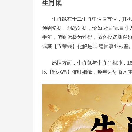
生肖鼠
生肖鼠在十二生肖中位居首位，其机
预判危机、洞悉先机，恰如成语“鼠目寸
半年，偏财运极为难得，适合投资新兴
佩戴【五帝钱】化解是非,稳固事业根基
感情方面，生肖鼠与生肖马相冲，1
以【粉水晶】催旺姻缘，晚年运势渐入佳