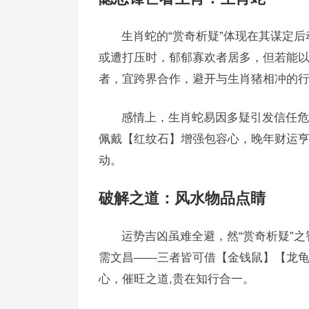
生肖蛇的“赏奇析疑”体现在其谋定
或遭打压时，郁郁寡欢者居多，但若能以
者，宜跨界合作，避开与生肖猪相冲的
感情上，生肖蛇易因多疑引发信任危
佩戴【红纹石】增强包容心，晚年财运亨
动。
破解之道：风水物品点睛
运势吉凶虽难全避，然“赏奇析疑”
需文昌——三者皆可借【金钱鼠】【龙
心，催旺之道,贵在知行合一。