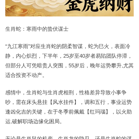
生肖蛇：寒雨中的蛰伏谋士
“九江寒雨”对应生肖蛇的阴柔智谋，蛇为巳火，表面冷
静，内心炽烈，下半年，25岁至40岁者易陷团队停滞，
但部分人可凭暗贵人突围，55岁后，晚年运势攀升,尤其
适合投资不动产。
感情中，生肖蛇与生肖虎相刑，性格差异导致小事争
吵，需在床头悬挂【风水挂件】，调和五行，事业运势
逢凶化吉的关键，在于冬季前佩戴【红玛瑙】，以火助
运,破解职场边缘化困局。
无论是生肖鼠的机变、生肖龙的隐忍，还是生肖蛇的谋