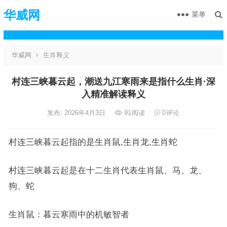
华威网
菜单
华威网
生肖释义
村连三峡暮云起，潮送九江寒雨来是指什么生肖·深
入精准解读释义
发布: 2026年4月3日
91
阅读
0
评论
村连三峡暮云起指的是生肖鼠,生肖龙,生肖蛇
村连三峡暮云起是在十二生肖代表生肖鼠、马、龙、
狗、蛇
生肖鼠：暮云寒雨中的机敏智者