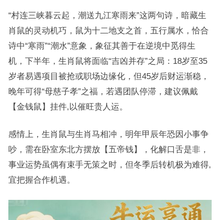
“村连三峡暮云起，潮送九江寒雨来”这两句诗，暗藏生
肖鼠的灵动机巧，鼠为十二地支之首，五行属水，恰合
诗中“寒雨”“潮水”意象，象征其善于在逆境中觅得生
机，下半年，生肖鼠将面临“吉凶并存”之局：18岁至35
岁者易遇项目被抢或职场边缘化，但45岁后财运渐稳，
晚年可得“母慈子孝”之福，若遇团队停滞，建议佩戴
【金钱鼠】挂件,以催旺贵人运。
感情上，生肖鼠与生肖马相冲，明年甲辰年恐因小事争
吵，需在卧室东北方摆放【五帝钱】，化解口舌是非，
事业运势虽偶有束手无策之时，但冬季后转机极为难得,
宜把握合作机遇。