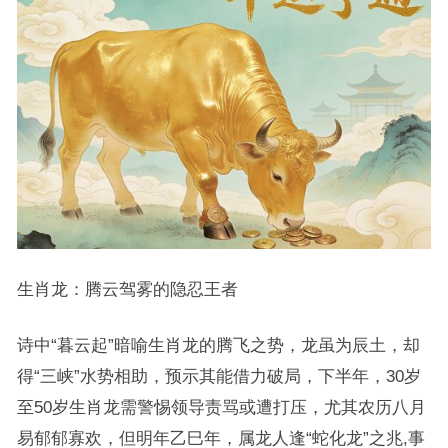
生肖龙：腾云驾雾的隐忍王者
诗中“暮云起”暗喻生肖龙的腾飞之势，龙虽为辰土，却
得“三峡”水势相助，预示其能借力破局，下半年，30岁
至50岁生肖龙需警惕领导责骂或遭打压，尤其农历八月
易郁郁寡欢，但明年乙巳年，属龙人逢“蛇化龙”之兆,事