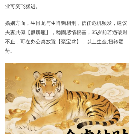
业可突飞猛进。
婚姻方面，生肖龙与生肖狗相刑，信任危机频发，建议
夫妻共佩【麒麟瓶】，稳固感情根基，35岁前若遇破财
不止，可在办公桌放置【聚宝盆】，以土生金,扭转颓
势。