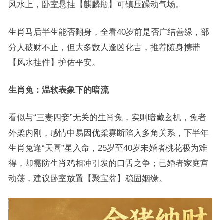
风水上，卧室悬挂【麒麟瓶】可镇压躁动气场。
生肖马后半生能否翻身，全看40岁前是否广结善缘，部
分人破财不止，但大多数人逢凶化吉，推荐随身携带
【风水挂件】护佑平安。
生肖兔：温软表象下的暗流
看似与“三妻四妾”无关的生肖兔，实则暗藏玄机，兔者
外柔内刚，感情中易因优柔寡断陷入多角关系，下半年
生肖兔逢“天喜”星入命，25岁至40岁未婚者桃花极为难
得，却需防生肖鸡相冲引发的口舌之争；已婚者家庭宫
动荡，建议卧室放置【聚宝盆】稳固姻缘。