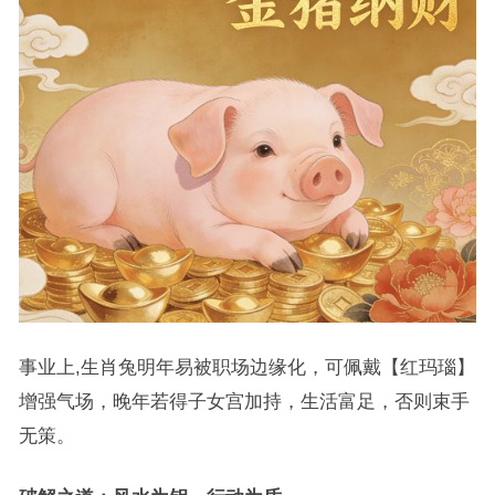
事业上,生肖兔明年易被职场边缘化，可佩戴【红玛瑙】
增强气场，晚年若得子女宫加持，生活富足，否则束手
无策。