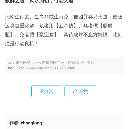
破解之道：风水为钥，行动为盾
无论生肖鼠、生肖马或生肖兔，吉凶并存乃天道，催旺
运势首重化解：鼠者用【五帝钱】、马者供【麒麟
瓶】、兔者藏【聚宝盆】，莫待破财不止方悔恨，此刻
便是行动良机！
本文来自网络，不代表华威网立场，转载请注明出处：
http://wap.hlwvv.com/archives/273.html
打赏
22
赞
作者:
changlong