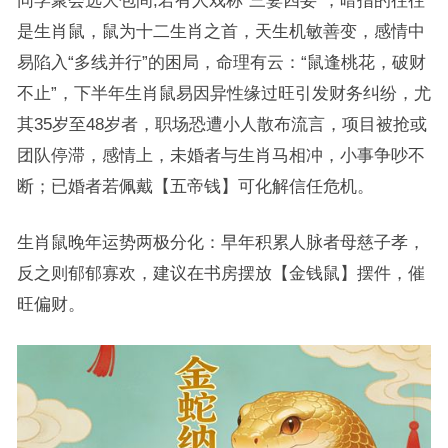
同学聚会选大包间,若有人戏称“三妻四妾”，暗指的往往
是生肖鼠，鼠为十二生肖之首，天生机敏善变，感情中
易陷入“多线并行”的困局，命理有云：“鼠逢桃花，破财
不止”，下半年生肖鼠易因异性缘过旺引发财务纠纷，尤
其35岁至48岁者，职场恐遭小人散布流言，项目被抢或
团队停滞，感情上，未婚者与生肖马相冲，小事争吵不
断；已婚者若佩戴【五帝钱】可化解信任危机。
生肖鼠晚年运势两极分化：早年积累人脉者母慈子孝，
反之则郁郁寡欢，建议在书房摆放【金钱鼠】摆件，催
旺偏财。