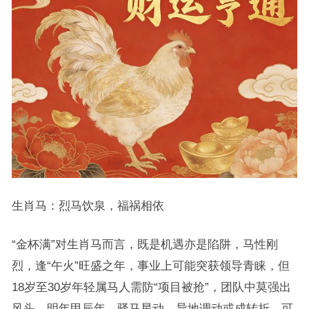
生肖马：烈马饮泉，福祸相依
“金杯满”对生肖马而言，既是机遇亦是陷阱，马性刚
烈，逢“午火”旺盛之年，事业上可能突获领导青睐，但
18岁至30岁年轻属马人需防“项目被抢”，团队中莫强出
风头，明年甲辰年，驿马星动，异地调动或成转折，可