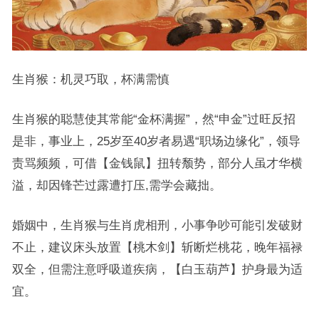
生肖猴：机灵巧取，杯满需慎
生肖猴的聪慧使其常能“金杯满握”，然“申金”过旺反招
是非，事业上，25岁至40岁者易遇“职场边缘化”，领导
责骂频频，可借【金钱鼠】扭转颓势，部分人虽才华横
溢，却因锋芒过露遭打压,需学会藏拙。
婚姻中，生肖猴与生肖虎相刑，小事争吵可能引发破财
不止，建议床头放置【桃木剑】斩断烂桃花，晚年福禄
双全，但需注意呼吸道疾病，【白玉葫芦】护身最为适
宜。