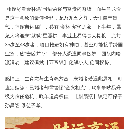
“相逢尽看金杯满”暗喻荣耀与富贵的巅峰，而生肖龙恰
是这一意象的最佳诠释，龙乃九五之尊，天生自带贵
气，每逢吉运临门，必有“金杯满盏”之象，下半年，属
龙人将迎来“紫微”星照拂，事业上易得贵人提携，尤其
35岁至48岁者，项目推进如有神助，甚至可能接手跨国
业务，然“吉凶并存”，部分人恐遭同事嫉妒，团队内暗
流涌动，建议佩戴【五帝钱】化解小人,稳固权势。
感情上，生肖龙与生肖鸡六合，未婚者若遇此属相，可
速定姻缘；已婚者却需警惕“金火相克”，琐事争吵易升
级为信任危机，晚年运势极佳，【麒麟瓶】镇宅可保子
孙昌隆,母慈子孝。