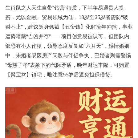
生肖鼠之人天生自带“钻营”特质，下半年易遇贵人提
携，尤以金融、贸易领域为佳，18岁至35岁者需防“破
财不止”，建议随身佩戴【五帝钱】化解流年冲煞，事业
运势暗藏“吉凶并存”——项目创意易被认可，但团队内
部恐有小人作梗，领导态度反复如“六月天”，感情婚姻
中，未婚者易因房产问题与伴侣争执，已婚者则需警惕
“母慈子孝”表象下的代际矛盾，晚年财运丰隆，可购置
【聚宝盆】镇宅，唯注意55岁后避免担保借贷。