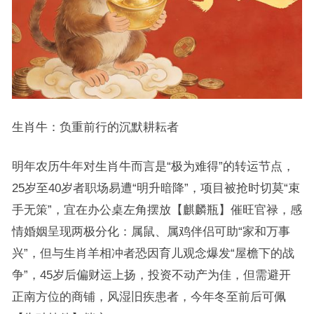
生肖牛：负重前行的沉默耕耘者
明年农历牛年对生肖牛而言是“极为难得”的转运节点，
25岁至40岁者职场易遭“明升暗降”，项目被抢时切莫“束
手无策”，宜在办公桌左角摆放【麒麟瓶】催旺官禄，感
情婚姻呈现两极分化：属鼠、属鸡伴侣可助“家和万事
兴”，但与生肖羊相冲者恐因育儿观念爆发“屋檐下的战
争”，45岁后偏财运上扬，投资不动产为佳，但需避开
正南方位的商铺，风湿旧疾患者，今年冬至前后可佩