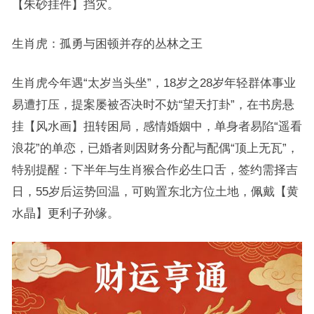
【朱砂挂件】挡灾。
生肖虎：孤勇与困顿并存的丛林之王
生肖虎今年遇“太岁当头坐”，18岁之28岁年轻群体事业
易遭打压，提案屡被否决时不妨“望天打卦”，在书房悬
挂【风水画】扭转困局，感情婚姻中，单身者易陷“遥看
浪花”的单恋，已婚者则因财务分配与配偶“顶上无瓦”，
特别提醒：下半年与生肖猴合作必生口舌，签约需择吉
日，55岁后运势回温，可购置东北方位土地，佩戴【黄
水晶】更利子孙缘。