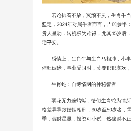
若论执着不放，冥顽不灵，生肖牛当
坚定，2024年对属牛者而言，吉凶参
贵人星动，转机极为难得，尤其45岁后
宅平安。
感情上，生肖牛与生肖马相冲，小事
催旺姻缘，事业受阻时，莫要郁郁寡欢，
生肖蛇：自缚情网的神秘智者
弱花无力连蜻蜓，恰似生肖蛇为情所困
格差异导致婚姻相刑，30岁至50岁者
季，偏财星显，投资可小试，然破财不