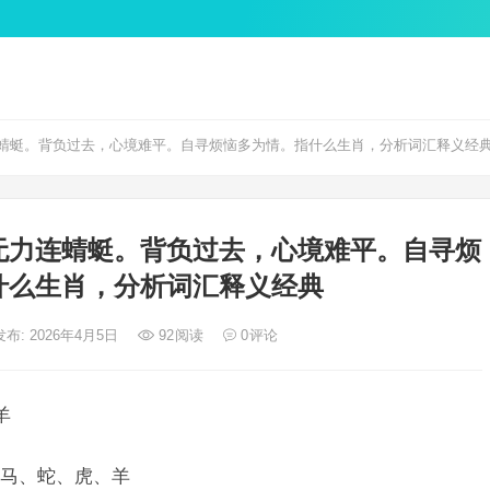
蜻蜓。背负过去，心境难平。自寻烦恼多为情。指什么生肖，分析词汇释义经
无力连蜻蜓。背负过去，心境难平。自寻烦
什么生肖，分析词汇释义经典
发布: 2026年4月5日
92
阅读
0
评论
羊
马、蛇、虎、羊