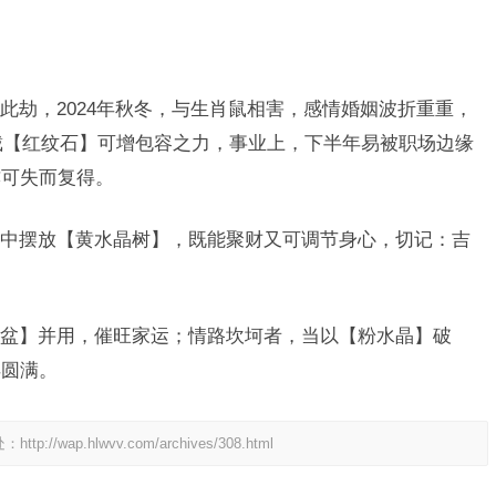
此劫，2024年秋冬，与生肖鼠相害，感情婚姻波折重重，
佩戴【红纹石】可增包容之力，事业上，下半年易被职场边缘
亦可失而复得。
中摆放【黄水晶树】，既能聚财又可调节身心，切记：吉
盆】并用，催旺家运；情路坎坷者，当以【粉水晶】破
得圆满。
处：
http://wap.hlwvv.com/archives/308.html