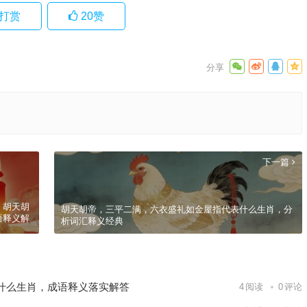
打赏
20
赞
下一篇
，胡天胡
胡天胡帝，三平二满，六衣盛礼如金屋指代表什么生肖，分
语释义解
析词汇释义经典
什么生肖，成语释义落实解答
4
阅读
0
评论