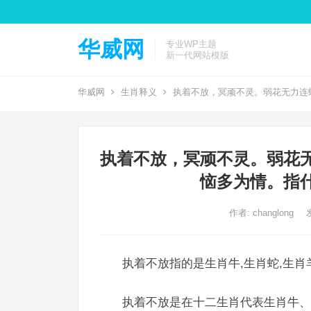
华威网
专业WP主题
新一代网站模版
华威网
生肖释义
执着不放，冥顽不灵。弱花无力连
执着不放，冥顽不灵。弱花
恼多为情。指
作者:
changlong
执着不放指的是生肖牛,生肖蛇,生肖
执着不放是在十二生肖代表生肖牛、