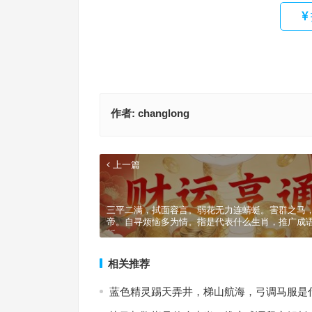
作者:
changlong
上一篇
三平二满，拭面容言。弱花无力连蜻蜓。害群之马
帝。自寻烦恼多为情。指是代表什么生肖，推广成
析
相关推荐
蓝色精灵踢天弄井，梯山航海，弓调马服是