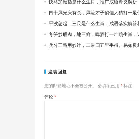
快马加鞭指是什么生肖，推广成语释义解析
四十风光庆有余，风流才子俏佳人猜打一最
平波忽起二三尺是什么生肖，成语落实解答
冬笋炒腊肉，地三鲜，啤酒打一准确生肖，
兵分三路用妙计，二带四五里手得。易如反
发表回复
您的邮箱地址不会被公开。
必填项已用
*
标注
评论
*