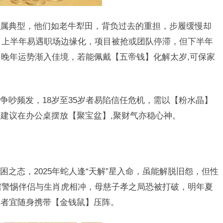
属典型，他们如老牛犁田，背负过去的重担，步履缓慢却
半：上半年易遇职场边缘化，项目被抢或团队停滞，但下半年
，晚年运势渐入佳境，若能佩戴【五帝钱】化解太岁,可保家
争吵频发，18岁至35岁者易陷信任危机，需以【粉水晶】
建议在办公桌摆放【聚宝盆】,聚财气亦稳心神。
之态，2025年蛇人逢“天解”星入命，虽能解脱旧怨，但性
，需警惕伴侣与生肖虎相冲，母慈子孝之局恐被打破，明年夏
止者宜随身携带【金钱鼠】压阵。