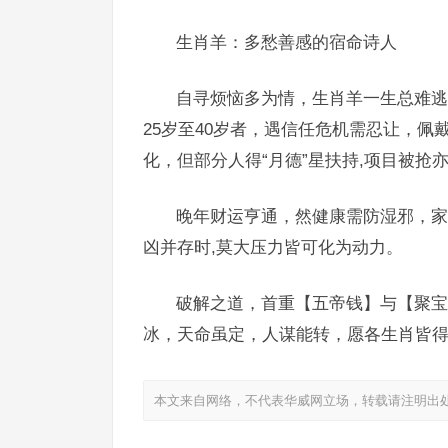
生肖羊：多愁善感的宿命诗人
自寻烦恼多为情，生肖羊一生总难逃
25岁至40岁者，遇信任危机需忍让，
化，但部分人得“月德”星扶持,项目被抢
晚年财运亨通，然健康需防湿邪，家
凶并存时,莫大压力皆可化为动力。
破解之道，首重【五帝钱】与【聚宝
冰，天命虽定，人谋能转，愿各生肖皆
本文来自网络，不代表华威网立场，转载请注明出