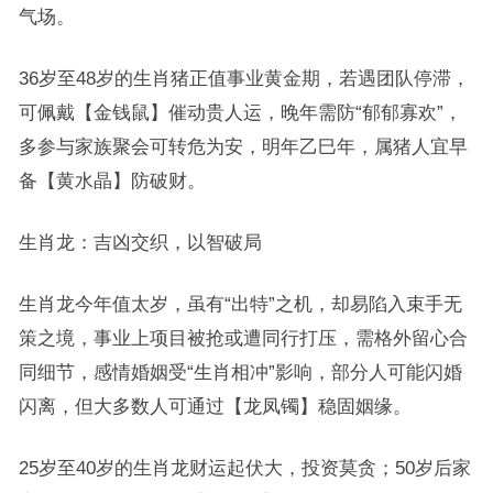
气场。
36岁至48岁的生肖猪正值事业黄金期，若遇团队停滞，
可佩戴【金钱鼠】催动贵人运，晚年需防“郁郁寡欢”，
多参与家族聚会可转危为安，明年乙巳年，属猪人宜早
备【黄水晶】防破财。
生肖龙：吉凶交织，以智破局
生肖龙今年值太岁，虽有“出特”之机，却易陷入束手无
策之境，事业上项目被抢或遭同行打压，需格外留心合
同细节，感情婚姻受“生肖相冲”影响，部分人可能闪婚
闪离，但大多数人可通过【龙凤镯】稳固姻缘。
25岁至40岁的生肖龙财运起伏大，投资莫贪；50岁后家