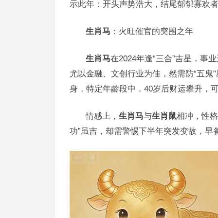
示此年：开头声势浩大，结尾郁郁寡欢者
生肖马
：火旺催官的突围之年
生肖马
在2024年逢“三合”吉星，
尤以金融、文创行业为佳，然需防“五鬼
身，特定年龄段中，40岁后财运攀升，
情感上，
生肖马
与
生肖鼠
相冲，性格
功”虽吉，却需警惕下半年突发变故，早