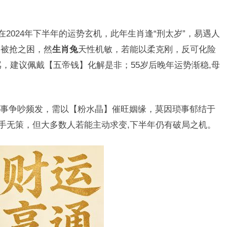
在2024年下半年的运势玄机，此年生肖逢“刑太岁”，易遇人
目被抢之困，然
生肖兔
天性机敏，若能以柔克刚，反可化险
骂，建议佩戴【五帝钱】化解是非；55岁后晚年运势渐稳,母
事争吵频发，需以【粉水晶】催旺姻缘，莫因琐事郁结于
束手无策，但大多数人若能主动求变,下半年仍有破局之机。