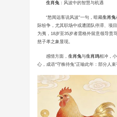
生肖兔
：风波中的智慧与机遇
“愁闻远客说风波”一句，暗藏
生肖兔
际纷争，尤其职场中或遭团队停滞、项
为夷，18岁至35岁者需格外留意领导责
慈子孝之象显现。
感情方面，
生肖兔
与
生肖鸡
相冲，小
心，成语“守株待兔”正喻此年：部分人