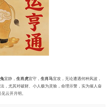
兔
宜静，
生肖虎
宜守，
生肖马
宜攻，无论遭遇何种风波，
之法，尤其对破财、小人极为灵验，命理示警，实为催人奋
必见云开月明。