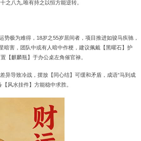
十之八九,唯有持之以恒方能逆转。
事业运势极为难得，18岁之55岁居间者，项目推进如骏马疾驰，
”星暗害，团队中或有人暗中作梗，建议佩戴【黑曜石】护
可置【麒麟瓶】于办公桌左角催官禄。
差异导致冷战，摆放【同心结】可缓和矛盾，成语“马到成
备【风水挂件】方能稳中求胜。