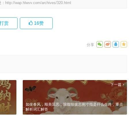
处：
http://wap.hlwvv.com/archives/320.html
打赏
16
赞
下一篇
如坐春风，顺美匡恶，琅腹细披忠抱寸指是什么生肖，重点
解析词汇解答