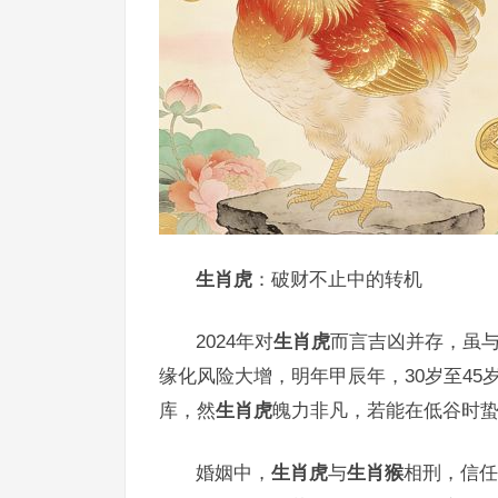
生肖虎
：破财不止中的转机
2024年对
生肖虎
而言吉凶并存，虽与
缘化风险大增，明年甲辰年，30岁至4
库，然
生肖虎
魄力非凡，若能在低谷时蛰
婚姻中，
生肖虎
与
生肖猴
相刑，信任