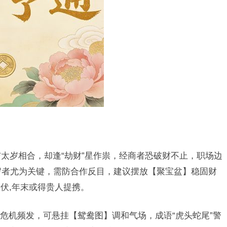
太岁相合，却逢“劫财”星作祟，经商者恐破财不止，职场边
5岁者尤为关键，需防合作反目，建议摆放【聚宝盆】稳固财
伏,年末或得贵人提携。
危机频发，可悬挂【鸳鸯图】调和气场，成语“虎头蛇尾”警