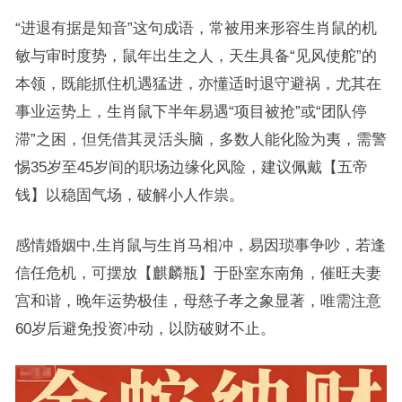
“进退有据是知音”这句成语，常被用来形容生肖鼠的机
敏与审时度势，鼠年出生之人，天生具备“见风使舵”的
本领，既能抓住机遇猛进，亦懂适时退守避祸，尤其在
事业运势上，生肖鼠下半年易遇“项目被抢”或“团队停
滞”之困，但凭借其灵活头脑，多数人能化险为夷，需警
惕35岁至45岁间的职场边缘化风险，建议佩戴【五帝
钱】以稳固气场，破解小人作祟。
感情婚姻中,生肖鼠与生肖马相冲，易因琐事争吵，若逢
信任危机，可摆放【麒麟瓶】于卧室东南角，催旺夫妻
宫和谐，晚年运势极佳，母慈子孝之象显著，唯需注意
60岁后避免投资冲动，以防破财不止。