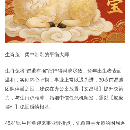
生肖兔：柔中带刚的平衡大师
生肖兔将“进退有据”演绎得淋漓尽致，兔年出生者表面
温和，实则内心坚韧，事业上常以退为进，30岁前易遭
团队停滞之困，建议在办公桌放置【文昌塔】提升决策
力，与生肖鸡相冲，婚姻中信任危机频发，需以【鸳鸯
摆件】稳固感情根基。
45岁后,生肖兔迎来事业转折点，先前束手无策的困局逐