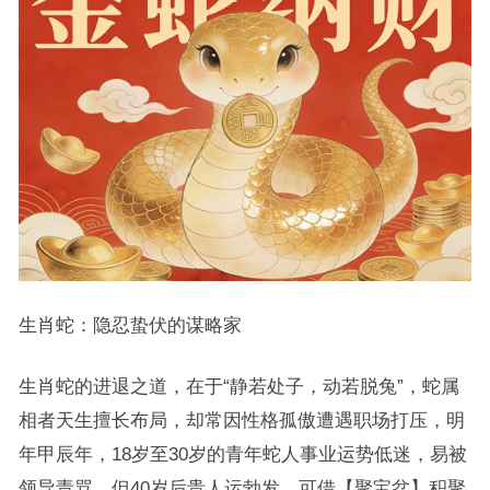
生肖蛇：隐忍蛰伏的谋略家
生肖蛇的进退之道，在于“静若处子，动若脱兔”，蛇属
相者天生擅长布局，却常因性格孤傲遭遇职场打压，明
年甲辰年，18岁至30岁的青年蛇人事业运势低迷，易被
领导责骂，但40岁后贵人运勃发，可借【聚宝盆】积聚