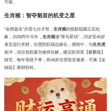
可破。
生肖猴：智夺魁首的机变之星
“金榜题名”亦需七分才智，
生肖猴
的狡黠聪颖正应此
象，2026丙午马年，
生肖猴
逢“驿马星动”，25岁至40岁
者宜远行求财，但需防职场边缘化，感情中，与
生肖虎
相冲，信任危机极为难得化解，建议卧房置【麒麟瓶】
镇宅，晚年母慈子孝，然48岁后需留意健康，可佩【金
钱鼠】聚财防耗。