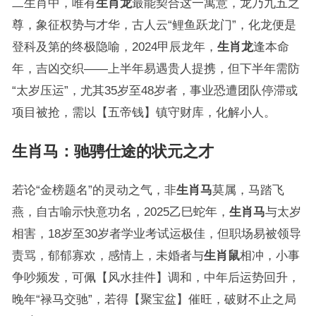
二生肖中，唯有
生肖龙
最能契合这一寓意，龙乃九五之
尊，象征权势与才华，古人云“鲤鱼跃龙门”，化龙便是
登科及第的终极隐喻，2024甲辰龙年，
生肖龙
逢本命
年，吉凶交织——上半年易遇贵人提携，但下半年需防
“太岁压运”，尤其35岁至48岁者，事业恐遭团队停滞或
项目被抢，需以【五帝钱】镇守财库，化解小人。
生肖马：驰骋仕途的状元之才
若论“金榜题名”的灵动之气，非
生肖马
莫属，马踏飞
燕，自古喻示快意功名，2025乙巳蛇年，
生肖马
与太岁
相害，18岁至30岁者学业考试运极佳，但职场易被领导
责骂，郁郁寡欢，感情上，未婚者与
生肖鼠
相冲，小事
争吵频发，可佩【风水挂件】调和，中年后运势回升，
晚年“禄马交驰”，若得【聚宝盆】催旺，破财不止之局