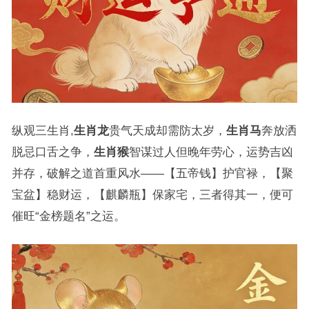
纵观三生肖,
生肖龙
贵气天成却需防太岁，
生肖马
奔放洒
脱忌口舌之争，
生肖猴
智谋过人但晚年劳心，运势吉凶
并存，破解之道首重风水——【五帝钱】护官禄，【聚
宝盆】稳财运，【麒麟瓶】保家宅，三者得其一，便可
催旺“金榜题名”之运。