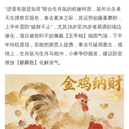
“进退有据是知音”暗合生肖鼠的机敏特质，鼠年出生者
天生擅察言观色，春去夏来之际，其运势如藤蔓攀附，
上半年需防“破财不止”，尤其18岁至35岁者易遇职场边
缘化，项目被抢时不妨佩戴【五帝钱】稳固气场，下半
年转机显现，若能把握贵人提携，事业可破局重生，感
情上，生肖鼠与生肖马相冲，小事争吵频发，建议卧室
摆放【麒麟瓶】化解戾气。