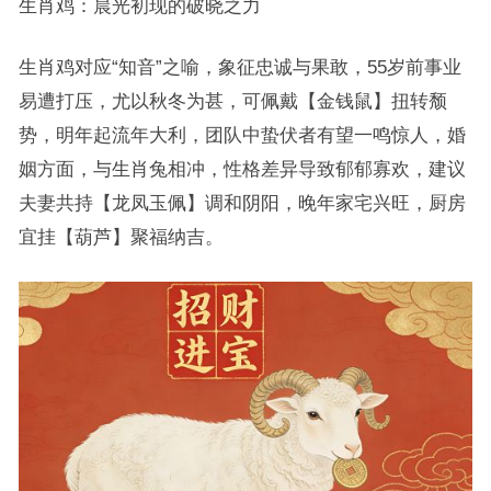
生肖鸡：晨光初现的破晓之力
生肖鸡对应“知音”之喻，象征忠诚与果敢，55岁前事业
易遭打压，尤以秋冬为甚，可佩戴【金钱鼠】扭转颓
势，明年起流年大利，团队中蛰伏者有望一鸣惊人，婚
姻方面，与生肖兔相冲，性格差异导致郁郁寡欢，建议
夫妻共持【龙凤玉佩】调和阴阳，晚年家宅兴旺，厨房
宜挂【葫芦】聚福纳吉。