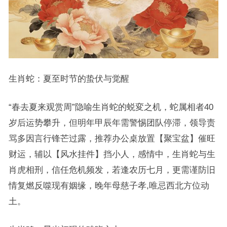
生肖蛇：夏至时节的蛰伏与觉醒
“春去夏来观赏周”隐喻生肖蛇的蜕変之机，蛇属相者40
岁后运势攀升，但明年甲辰年需警惕团队停滞，领导责
骂多因言行锋芒过露，推荐办公桌放置【聚宝盆】催旺
财运，辅以【风水挂件】挡小人，感情中，生肖蛇与生
肖虎相刑，信任危机频发，若逢农历七月，更需谨防旧
情复燃反噬现有姻缘，晚年母慈子孝,唯忌西北方位动
土。