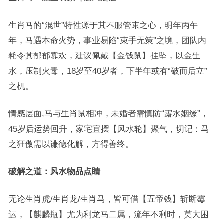
生肖马的“混世”特性源于其不服管束之心，明年丙午
年，马遇本命火势，事业易陷“束手无策”之境，团队内
耗令其郁郁寡欢，建议佩戴【金钱鼠】挂坠，以金生
水，压制火毒，18岁至40岁者，下半年或有“破而后立”
之机。
情感层面,马与生肖鼠相冲，未婚者需慎防“露水姻缘”，
45岁后运势回升，家宅宜摆【风水轮】聚气，切记：马
之狂傲需以谦德化解，方得善终。
破解之道：风水物品点睛
无论生肖虎/生肖龙/生肖马，皆可借【五帝钱】斩断霉
运，【麒麟瓶】尤为利龙马二属，流年不利时，莫大困