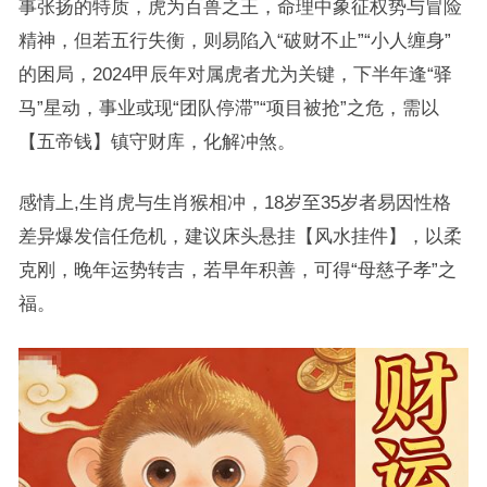
事张扬的特质，虎为百兽之王，命理中象征权势与冒险
精神，但若五行失衡，则易陷入“破财不止”“小人缠身”
的困局，2024甲辰年对属虎者尤为关键，下半年逢“驿
马”星动，事业或现“团队停滞”“项目被抢”之危，需以
【五帝钱】镇守财库，化解冲煞。
感情上,生肖虎与生肖猴相冲，18岁至35岁者易因性格
差异爆发信任危机，建议床头悬挂【风水挂件】，以柔
克刚，晚年运势转吉，若早年积善，可得“母慈子孝”之
福。