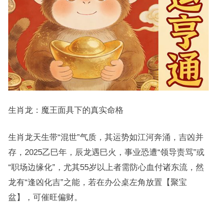
生肖龙：魔王面具下的真实命格
生肖龙天生带“混世”气质，其运势如江河奔涌，吉凶并
存，2025乙巳年，辰龙遇巳火，事业恐遭“领导责骂”或
“职场边缘化”，尤其55岁以上者需防心血付诸东流，然
龙有“逢凶化吉”之能，若在办公桌左角放置【聚宝
盆】，可催旺偏财。