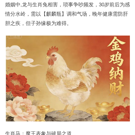
婚姻中,龙与生肖兔相害，琐事争吵频发，30岁前后为感
情分水岭，需以【麒麟瓶】调和气场，晚年健康需防肝
胆之疾，但子孙缘极为难得。
生肖马：魔王表象与破局之道