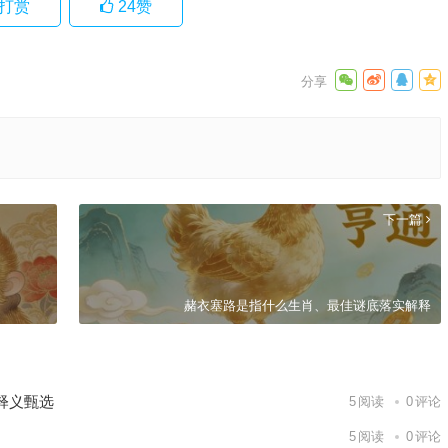
打赏
24
赞
下一篇
赭衣塞路是指什么生肖、最佳谜底落实解释
释义甄选
5
阅读
0
评论
5
阅读
0
评论