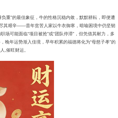
辱负重”的最佳象征，牛的性格沉稳内敛，默默耕耘，即便遭
道尽其艰辛——昔年贫苦人家以牛衣御寒，暗喻困境中仍坚韧
的职场可能面临“项目被抢”或“团队停滞”，但凭借其耐力，多
牛，晚年运势渐入佳境，早年积累的福德将化为“母慈子孝”的
人,催旺财运。