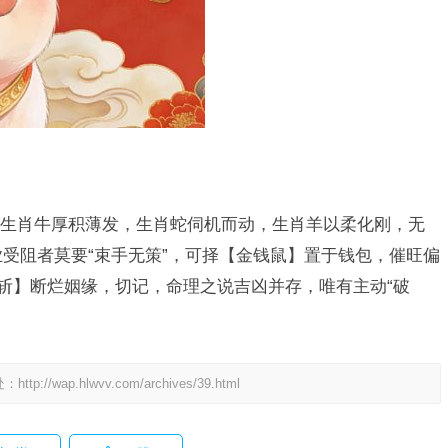
生肖牛厚积薄发，生肖蛇伺机而动，生肖羊以柔化刚，无
业受阻者莫要“束手无策”，可择【金钱鼠】置于钱包，催旺偏
花斩】断烂姻缘，切记，命理之说吉凶并存，唯有主动“破
处：
http://wap.hlwvv.com/archives/39.html