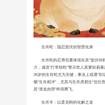
生肖蛇：隐忍蛰伏的智慧化身
生肖蛇的忍辱负重体现在其“蛰伏待
力，成语“打草惊蛇”警示世人莫要轻易暴
35岁的生肖蛇尤为关键，事业上或遇“
惕“生肖相冲”，尤其与生肖虎易生“信任
其“潜龙勿用”终得腾飞。
生肖羊：以柔克刚的化解之道