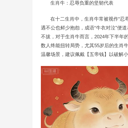
生肖牛：忍辱负重的坚韧代表
在十二生肖中，生肖牛常被视作“忍
遇不公也鲜少抱怨，成语“牛衣对泣”便
不拔，对于生肖牛而言，2024年下半年
数人终能扭转局势，尤其55岁后的生肖
温馨场景，建议佩戴【五帝钱】以破解小