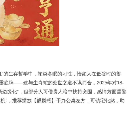
机”的生存哲学中，蛇类冬眠的习性，恰如人在低谷时的蓄
露底牌——这与生肖蛇的处世之道不谋而合，2025年对18-
职场边缘化”，但部分人可借贵人暗中扶持突围，感情方面需警
危机”，推荐摆放【麒麟瓶】于办公桌左方，可镇宅化煞，助