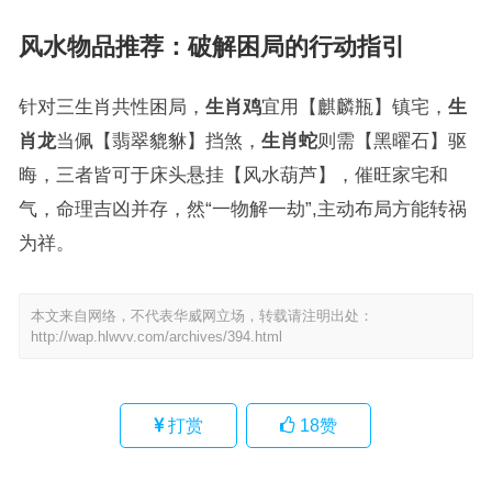
风水物品推荐：破解困局的行动指引
针对三生肖共性困局，
生肖鸡
宜用【麒麟瓶】镇宅，
生
肖龙
当佩【翡翠貔貅】挡煞，
生肖蛇
则需【黑曜石】驱
晦，三者皆可于床头悬挂【风水葫芦】，催旺家宅和
气，命理吉凶并存，然“一物解一劫”,主动布局方能转祸
为祥。
本文来自网络，不代表华威网立场，转载请注明出处：
http://wap.hlwvv.com/archives/394.html
打赏
18
赞