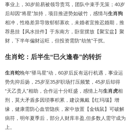
事业上，30岁前易被领导责骂，团队中束手无策；40岁
后却因“将星”加持，项目推进势如破竹，感情与
生肖狗
相冲，性格差异导致郁郁寡欢，未婚者宜推迟婚期，推
荐悬挂【风水挂件】于东南方，卧室摆放【聚宝盆】聚
财，下半年偏财运旺，但投资需防“劫煞”干扰。
生肖蛇
：后半生“巳火逢春”的转折
生肖蛇
晚年“驿马星”动，60岁后反有远行机遇，事业运
势先抑后扬，25岁至35岁职场打压频繁，45岁后却得
“天乙贵人”相助，合作运十分旺盛，感情上与
生肖虎
相
刑，莫大矛盾多因琐事积累，建议佩戴【红玛瑙】增
缘，健康需防心血管隐疾，家中放置【金钱鼠】可破解
病符，明年夏季后，部分人财库丰盈,但多数人需守成为
上。