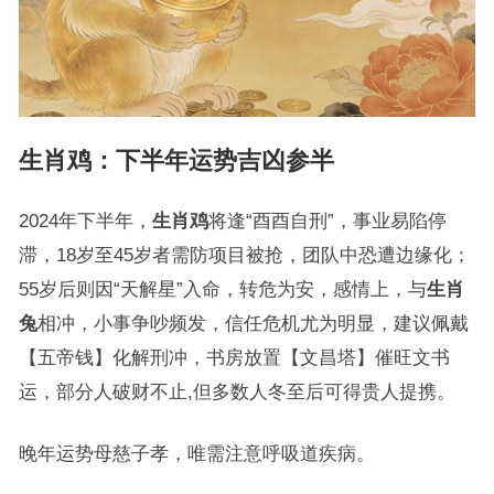
生肖鸡
：下半年运势吉凶参半
2024年下半年，
生肖鸡
将逢“酉酉自刑”，事业易陷停
滞，18岁至45岁者需防项目被抢，团队中恐遭边缘化；
55岁后则因“天解星”入命，转危为安，感情上，与
生肖
兔
相冲，小事争吵频发，信任危机尤为明显，建议佩戴
【五帝钱】化解刑冲，书房放置【文昌塔】催旺文书
运，部分人破财不止,但多数人冬至后可得贵人提携。
晚年运势母慈子孝，唯需注意呼吸道疾病。