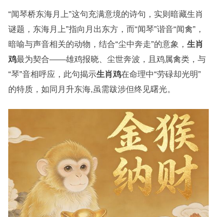
“闻琴桥东海月上”这句充满意境的诗句，实则暗藏生肖
谜题，东海月上”指向月出东方，而“闻琴”谐音“闻禽”，
暗喻与声音相关的动物，结合“尘中奔走”的意象，
生肖
鸡
最为契合——雄鸡报晓、尘世奔波，且鸡属禽类，与
“琴”音相呼应，此句揭示
生肖鸡
在命理中“劳碌却光明”
的特质，如同月升东海,虽需跋涉但终见曙光。