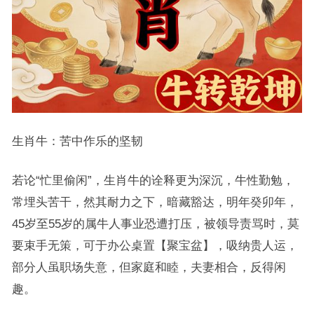
生肖牛：苦中作乐的坚韧
若论“忙里偷闲”，生肖牛的诠释更为深沉，牛性勤勉，
常埋头苦干，然其耐力之下，暗藏豁达，明年癸卯年，
45岁至55岁的属牛人事业恐遭打压，被领导责骂时，莫
要束手无策，可于办公桌置【聚宝盆】，吸纳贵人运，
部分人虽职场失意，但家庭和睦，夫妻相合，反得闲
趣。