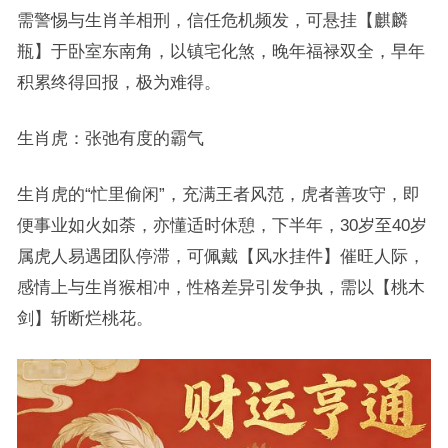
需警惕与生肖羊相刑，信任危机频发，可悬挂【麒麟
瓶】于卧室东南角，以镇宅化煞，晚年福禄双全，早年
积累终得回报，极为难得。
生肖虎：张弛有度的霸气
生肖虎的“忙里偷闲”，充满王者风范，虎者善攻守，即
便事业如火如荼，亦懂适时休憩，下半年，30岁至40岁
属虎人易遇团队停滞，可佩戴【风水挂件】催旺人际，
感情上与生肖猴相冲，性格差异引发争执，需以【桃木
剑】斩断烂桃花。