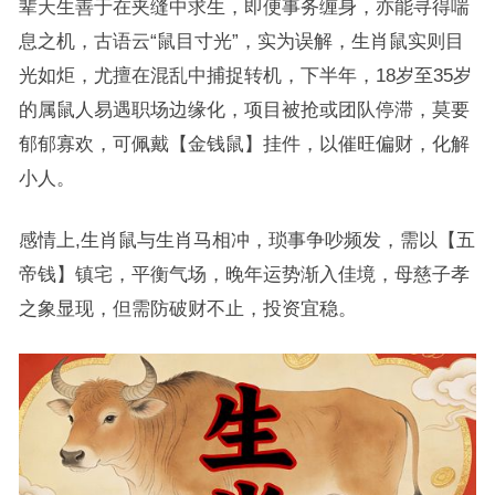
辈天生善于在夹缝中求生，即便事务缠身，亦能寻得喘
息之机，古语云“鼠目寸光”，实为误解，生肖鼠实则目
光如炬，尤擅在混乱中捕捉转机，下半年，18岁至35岁
的属鼠人易遇职场边缘化，项目被抢或团队停滞，莫要
郁郁寡欢，可佩戴【金钱鼠】挂件，以催旺偏财，化解
小人。
感情上,生肖鼠与生肖马相冲，琐事争吵频发，需以【五
帝钱】镇宅，平衡气场，晚年运势渐入佳境，母慈子孝
之象显现，但需防破财不止，投资宜稳。