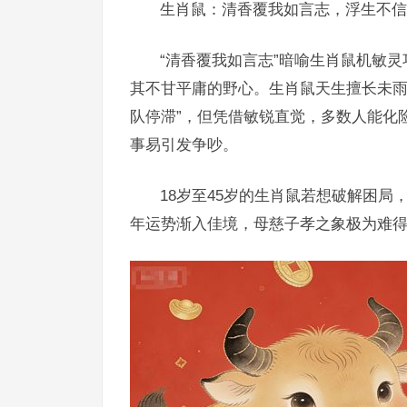
生肖鼠：清香覆我如言志，浮生不信
“清香覆我如言志”暗喻生肖鼠机敏灵
其不甘平庸的野心。生肖鼠天生擅长未雨
队停滞”，但凭借敏锐直觉，多数人能化
事易引发争吵。
18岁至45岁的生肖鼠若想破解困
年运势渐入佳境，母慈子孝之象极为难