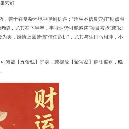
巢穴好
巧，善于在复杂环境中嗅到机遇；“浮生不信巢穴好”则点明
绸缪，尤其在下半年，事业运势可能遭遇“项目被抢”或“团
险为夷，感情上需警惕“信任危机”，尤其与生肖马相冲，小
局，可佩戴【五帝钱】护身，或摆放【聚宝盆】催旺偏财，晚
得。