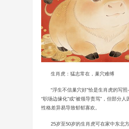
生肖虎：猛志常在，巢穴难缚
“浮生不信巢穴好”恰是生肖虎的写
“职场边缘化”或“被领导责骂”，但部分
性格差异易导致郁郁寡欢。
25岁至50岁的生肖虎可在家中东