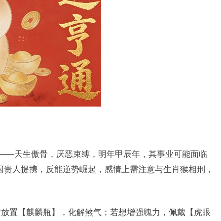
照——天生傲骨，厌恶束缚，明年甲辰年，其事业可能面临
人因贵人提携，反能逆势崛起，感情上需注意与生肖猴相刑，
北方放置【麒麟瓶】，化解煞气；若想增强魄力，佩戴【虎眼