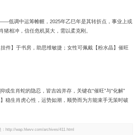
——低调中运筹帷幄，2025年乙巳年是其转折点，事业上或
生肖猪相冲，信任危机莫大，需以柔克刚。
风水挂件】于书房，助思维敏捷；女性可佩戴【粉水晶】催旺
或生肖蛇的隐忍，皆吉凶并存，关键在“催旺”与“化解”
龟】稳生肖虎心性，运势如潮，顺势而为方能束手无策时破
处：
http://wap.hlwvv.com/archives/411.html