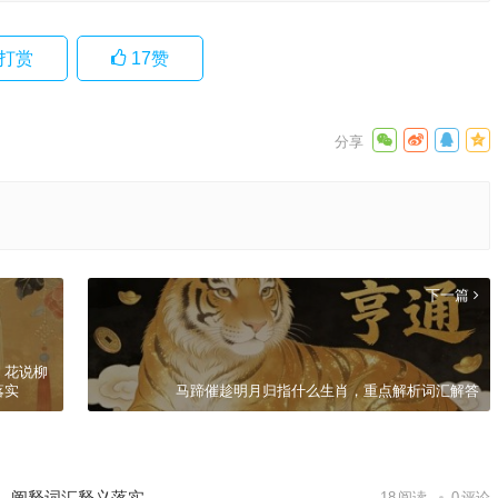
打赏
17
赞
下一篇
，花说柳
落实
马蹄催趁明月归指什么生肖，重点解析词汇解答
，阐释词汇释义落实
18
阅读
0
评论