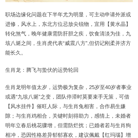
职场边缘化问题在下半年尤为明显，可主动申请外派或
进修，风水上，东北方位忌放尖锐物，宜用【黄水晶】
转化煞气，晚年健康需防肝胆之疾，饮食清淡为佳，九
垓八埏之间，生肖虎代表“威震八方”,但切记刚柔并济方
能长久。
生肖龙：腾飞与蛰伏的运势轮回
生肖龙明年值太岁，运势极为复杂，25岁至40岁者事业
或遇“九垓八埏”之变，团队停滞时莫要束手无策，可借
【风水挂件】催旺人际，与生肖兔相害，合作易生嫌
隙；与生肖鸡相合，关键时刻得助力，感情上，未婚者
明年立春后桃花骤增，但需防烂扰；已婚者若与生肖狗
相冲，恐因性格差异郁郁寡欢，建议佩戴【红玛瑙】增