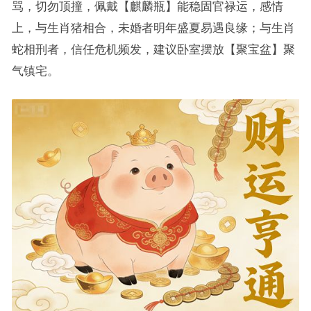
骂，切勿顶撞，佩戴【麒麟瓶】能稳固官禄运，感情
上，与生肖猪相合，未婚者明年盛夏易遇良缘；与生肖
蛇相刑者，信任危机频发，建议卧室摆放【聚宝盆】聚
气镇宅。