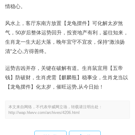
情稳心。
风水上，客厅东南方放置【龙龟摆件】可化解太岁煞
气，50岁后整体运势回升，投资地产有利，鉴往知来，
生肖龙一生大起大落，晚年宜守不宜攻，保持“激浊扬
清”之心,方得善终。
运势吉凶并存，关键在破解有道。生肖鼠宜用【五帝
钱】防破财，生肖虎需【麒麟瓶】稳事业，生肖龙当以
【龙龟摆件】化太岁，催旺运势,从今日始！
本文来自网络，不代表华威网立场，转载请注明出处：
http://wap.hlwvv.com/archives/4206.html