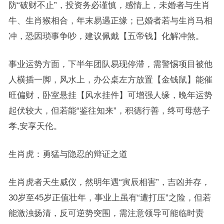
防“破财不止”，投资务必谨慎，感情上，未婚者与生肖
牛、生肖猴相合，年末易遇正缘；已婚者若与生肖马相
冲，恐因琐事争吵，建议佩戴【五帝钱】化解冲煞。
事业运势方面，下半年团队易现停滞，需警惕项目被他
人横插一脚，风水上，办公桌左方放置【金钱鼠】能催
旺偏财，卧室悬挂【风水挂件】可增强人缘，晚年运势
起伏较大，但若能“鉴往知来”，积德行善，终可母慈子
孝,安享天伦。
生肖虎：勇猛与隐忍的辩证之道
生肖虎者天生威仪，然明年遇“寅辰相害”，吉凶并存，
30岁至45岁正值壮年，事业上虽有“遭打压”之险，但若
能激浊扬清，反可逆势突围，需注意领导可能临时责