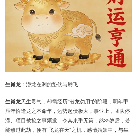
生肖龙
：潜龙在渊的蛰伏与腾飞
生肖龙
天生贵气，却需经历“潜龙勿用”的阶段，明年甲
辰年恰逢龙之本命年，运势起伏极大，事业上，团队停
滞、项目被抢之事频发，令其束手无策，然35岁后，若
能熬过此劫，便有“飞龙在天”之机，感情婚姻中，与
生