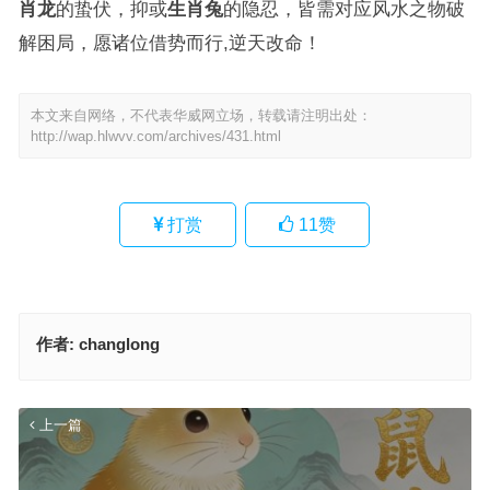
肖龙
的蛰伏，抑或
生肖兔
的隐忍，皆需对应风水之物破
解困局，愿诸位借势而行,逆天改命！
本文来自网络，不代表华威网立场，转载请注明出处：
http://wap.hlwvv.com/archives/431.html
打赏
11
赞
作者:
changlong
上一篇