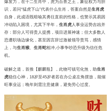
爆发力，在十二生肖中，虎为百兽之王，象征权力与胆
识，若问“猛虎下山”代表什么生肖，答案自然是
生肖虎
自身，此成语既暗喻其勇往直前的性格，也警示其易因
冲动陷入困境，尤其下半年，
生肖虎
人事业运势吉凶并
存：部分人可得贵人提携，项目进展神速；但大多数人
恐遭职场边缘化，甚至因言辞过激被领导责骂，感情
上，与
生肖猴
、
生肖蛇
相冲,小事争吵恐升级为信任危
机。
破解之道，首推【麒麟瓶】，此物可镇宅化煞，助
生肖
虎
稳住心神，18岁至45岁者若在办公桌左角摆放，能催
旺事业运；晚年则需注意健康，避免劳心过度。