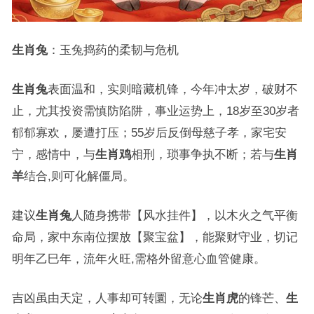
生肖兔
：玉兔捣药的柔韧与危机
生肖兔
表面温和，实则暗藏机锋，今年冲太岁，破财不
止，尤其投资需慎防陷阱，事业运势上，18岁至30岁者
郁郁寡欢，屡遭打压；55岁后反倒母慈子孝，家宅安
宁，感情中，与
生肖鸡
相刑，琐事争执不断；若与
生肖
羊
结合,则可化解僵局。
建议
生肖兔
人随身携带【风水挂件】，以木火之气平衡
命局，家中东南位摆放【聚宝盆】，能聚财守业，切记
明年乙巳年，流年火旺,需格外留意心血管健康。
吉凶虽由天定，人事却可转圜，无论
生肖虎
的锋芒、
生