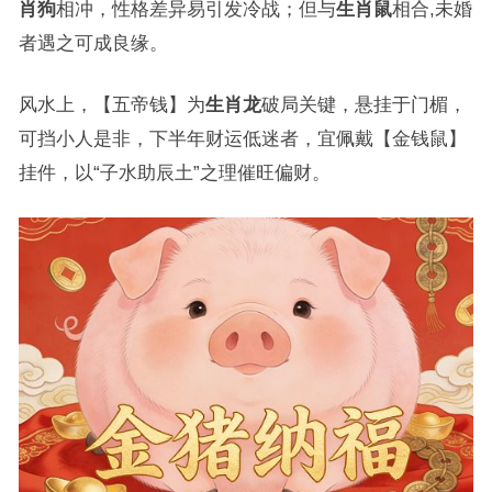
肖狗
相冲，性格差异易引发冷战；但与
生肖鼠
相合,未婚
者遇之可成良缘。
风水上，【五帝钱】为
生肖龙
破局关键，悬挂于门楣，
可挡小人是非，下半年财运低迷者，宜佩戴【金钱鼠】
挂件，以“子水助辰土”之理催旺偏财。