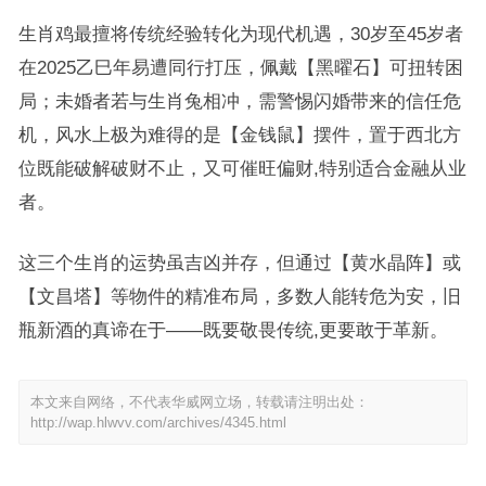
生肖鸡最擅将传统经验转化为现代机遇，30岁至45岁者
在2025乙巳年易遭同行打压，佩戴【黑曜石】可扭转困
局；未婚者若与生肖兔相冲，需警惕闪婚带来的信任危
机，风水上极为难得的是【金钱鼠】摆件，置于西北方
位既能破解破财不止，又可催旺偏财,特别适合金融从业
者。
这三个生肖的运势虽吉凶并存，但通过【黄水晶阵】或
【文昌塔】等物件的精准布局，多数人能转危为安，旧
瓶新酒的真谛在于——既要敬畏传统,更要敢于革新。
本文来自网络，不代表华威网立场，转载请注明出处：
http://wap.hlwvv.com/archives/4345.html