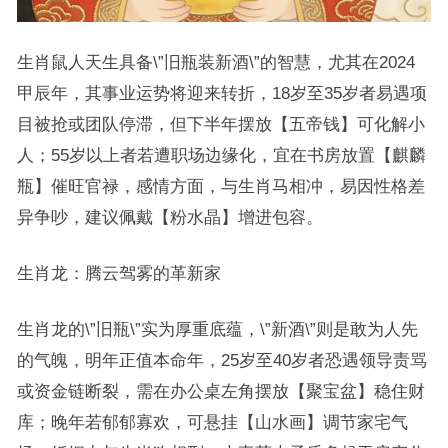
生肖鼠人天生具备\”旧瓶装新酒\”的智慧，尤其在2024
甲辰年，其事业运势将迎来转折，18岁至35岁者易遇项
目被抢或团队停滞，但下半年摆放【五帝钱】可化解小
人；55岁以上者若遭职场边缘化，宜在书房放置【麒麟
瓶】催旺官禄，感情方面，与生肖马相冲，易因性格差
异争吵，建议佩戴【粉水晶】增进包容。
生肖龙：腾云驾雾的革新家
生肖龙的\”旧瓶\”实为厚重底蕴，\”新酒\”则是敢为人先
的气魄，明年正值本命年，25岁至40岁者恐遇领导责骂
或资金链断裂，需在办公桌左角摆放【聚宝盆】稳住财
库；晚年若郁郁寡欢，可悬挂【山水画】调节家宅气