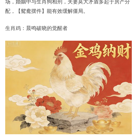
场，婚姻中与生肖狗相刑，夫妻莫大矛盾多起于房产分
配，【鸳鸯摆件】能有效缓解僵局。
生肖鸡：晨鸣破晓的觉醒者