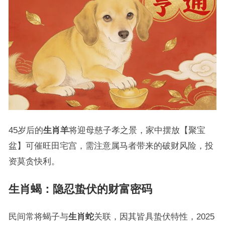
45岁后的
生肖羊
将迎母慈子孝之景，家中摆放【聚宝
盆】可催旺田宅宫，需注意属马者带来的破财风险，投
资莫贪快利。
生肖蝎：隐忍蛰伏的财富密码
民间常将蝎子与
生肖蛇
关联，因其皆具蛰伏特性，2025