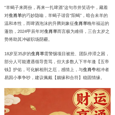
“羊蝎子来两份，再来一扎啤酒”这句市井笑语中，藏着
对
生肖羊
的巧妙隐喻，羊蝎子谐音“阳蝎”，暗合未羊的
温和本性，而啤酒泡沫的升腾则象征
生肖羊
晚年福运的
蓬勃，2024甲辰年对
生肖羊
而言极为难得，三合太岁之
势将助其冲破职场阴霾。
18岁至35岁的
生肖羊
需警惕项目被抢、团队停滞之困，
部分人可能遭遇领导责骂，但大多数人下半年逢【五帝
钱】护佑，可化解相刑之厄，感情上，与
生肖牛
相冲者
易因小事争吵，建议佩戴【姻缘和合符】稳固情缘。