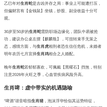
乙巳年对
生肖蛇
是吉凶并存之局：事业上可能遭打压，
但偏财宫有【金钱鼠】坐镇，炒股、副业收益十分可
观。
30岁至50岁的
生肖蛇
需防职场边缘化，团队中易被抢
功，建议办公桌左摆【麒麟瓶】，可扭转束手无策之
态，感情方面，与
生肖虎
相刑者恐生信任危机，未婚者
明年农历七月宜择
生肖鸡
相合之人婚配。
晚年
生肖蛇
若郁郁寡欢，可佩戴【黑曜石】挡煞，特别
注意2026年火旺之季，心血管疾病风险升高。
生肖啤：虚中带实的机遇隐喻
“啤酒”谐音暗指
生肖猪
，泡沫浮华恰似其运势特征，