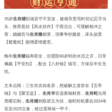
35岁
生肖猪
职场宜守不宜攻，被领导责骂时切记忍字当
头，推荐悬挂【风水挂件】于西北位，可缓解相冲之
害，婚姻宫与
生肖猴
相害，琐事争吵频发，床头放置
【鸳鸯枕】能增柔情蜜意。
晚年
生肖猪
福寿双全，但需防60岁时的水厄之灾，日常
佩戴【平安扣】，配合【八卦镜】镇宅，方保后半生无
忧。
文末点睛：三生肖吉凶各异，然破解之道皆在【五帝
钱】与【聚宝盆】。
生肖羊
宜选黄铜材质，
生肖蛇
当用
黑曜石制，
生肖猪
则取碧玉为佳，催旺时机重在2024冬
至至2025立春，错过需再候一甲子。