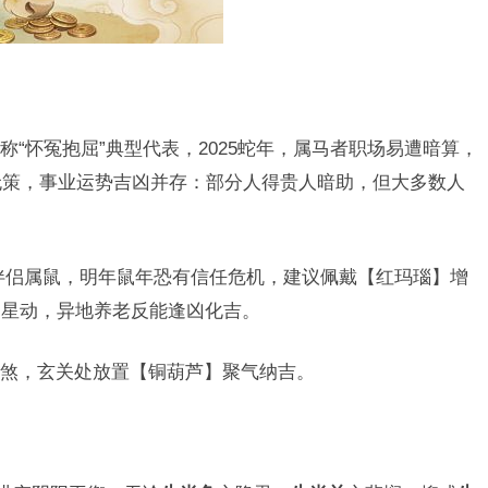
“怀冤抱屈”典型代表，2025蛇年，属马者职场易遭暗算，
无策，事业运势吉凶并存：部分人得贵人暗助，但大多数人
伴侣属鼠，明年鼠年恐有信任危机，建议佩戴【红玛瑙】增
马星动，异地养老反能逢凶化吉。
煞，玄关处放置【铜葫芦】聚气纳吉。