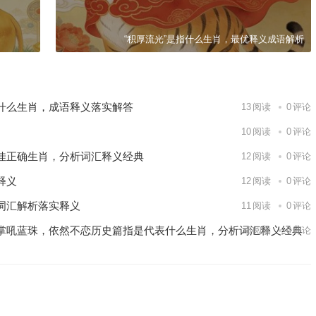
“积厚流光”是指什么生肖，最优释义成语解析
什么生肖，成语释义落实解答
13
阅读
0
评论
10
阅读
0
评论
佳正确生肖，分析词汇释义经典
12
阅读
0
评论
释义
12
阅读
0
评论
词汇解析落实释义
11
阅读
0
评论
掌吼蓝珠，依然不恋历史篇指是代表什么生肖，分析词汇释义经典
8
阅读
0
评论