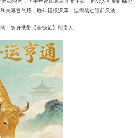
差异如鸿沟，下半年易因家庭开支争执，部分人可能面临分
调和夫妻宫气场，晚年福报深厚，但需熬过眼前风波。
煞，随身携带【金钱鼠】招贵人。