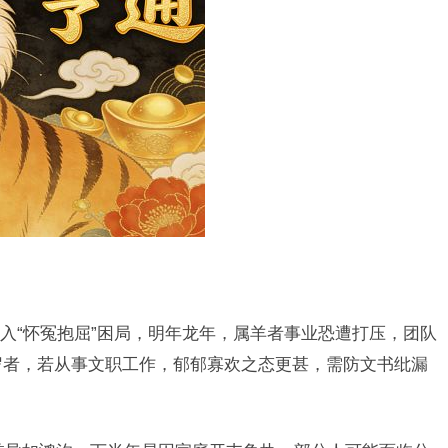
入“怀冤抱屈”困局，明年龙年，属羊者事业恐遭打压，团队
5岁者，若从事文职工作，郁郁寡欢之态更甚，需防文书纰漏