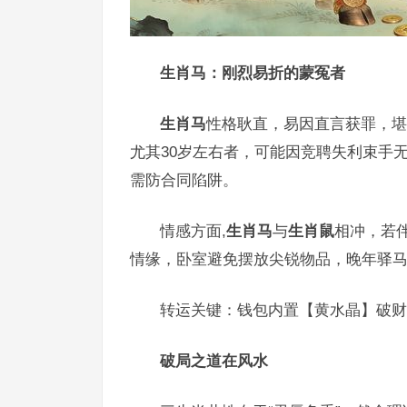
生肖马：刚烈易折的蒙冤者
生肖马
性格耿直，易因直言获罪，堪称
尤其30岁左右者，可能因竞聘失利束手
需防合同陷阱。
情感方面,
生肖马
与
生肖鼠
相冲，若
情缘，卧室避免摆放尖锐物品，晚年驿
转运关键：钱包内置【黄水晶】破财
破局之道在风水