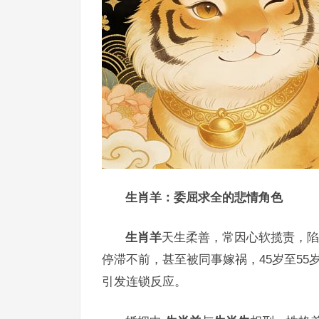
生肖羊：委屈求全的悲情角色
生肖羊
天生柔善，常因心软揽责，陷
停滞不前，甚至被同事嫁祸，45岁至5
引发连锁反应。