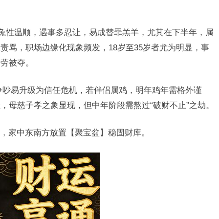
兔性温顺，遇事多忍让，易成替罪羔羊，尤其在下半年，属
责骂，职场边缘化现象频发，18岁至35岁者尤为明显，事
功劳被夺。
争吵易升级为信任危机，若伴侣属鸡，明年鸡年需格外谨
，母慈子孝之象显现，但中年阶段需熬过“破财不止”之劫。
，家中东南方放置【聚宝盆】稳固财库。