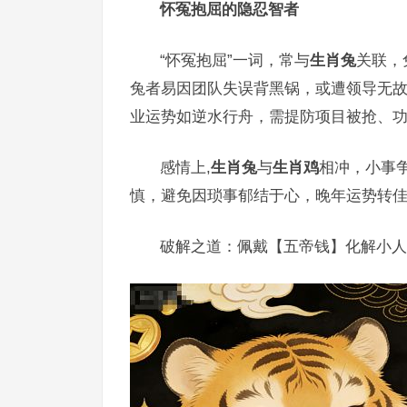
怀冤抱屈的隐忍智者
“怀冤抱屈”一词，常与
生肖兔
关联，
兔者易因团队失误背黑锅，或遭领导无故
业运势如逆水行舟，需提防项目被抢、
感情上,
生肖兔
与
生肖鸡
相冲，小事
慎，避免因琐事郁结于心，晚年运势转佳
破解之道：佩戴【五帝钱】化解小人