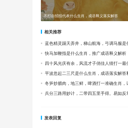
不打自招指代表什么生肖，成语释义落实解答
相关推荐
蓝色精灵踢天弄井，梯山航海，弓调马服是
快马加鞭指是什么生肖，推广成语释义解析
四十风光庆有余，风流才子俏佳人猜打一最
平波忽起二三尺是什么生肖，成语落实解答
冬笋炒腊肉，地三鲜，啤酒打一准确生肖，
兵分三路用妙计，二带四五里手得。易如反
发表回复