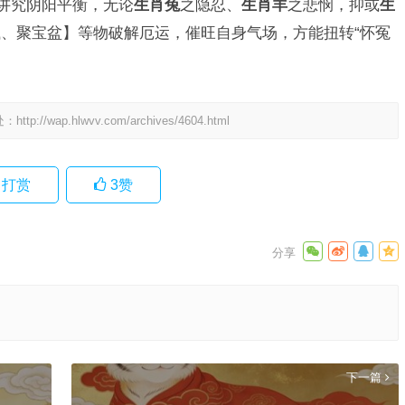
理讲究阴阳平衡，无论
生肖兔
之隐忍、
生肖羊
之悲悯，抑或
生
、聚宝盆】等物破解厄运，催旺自身气场，方能扭转“怀冤
处：
http://wap.hlwvv.com/archives/4604.html
打赏
3
赞
下一篇