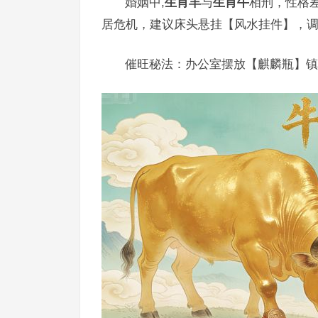
婚姻中,
生肖羊
与
生肖牛
相刑，性格
居危机，建议床头悬挂【风水挂件】，
催旺秘法：办公室摆放【麒麟瓶】镇