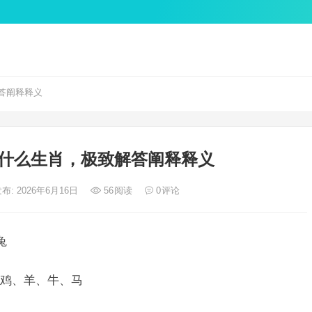
答阐释释义
什么生肖，极致解答阐释释义
布: 2026年6月16日
56
阅读
0
评论
兔
鸡、羊、牛、马