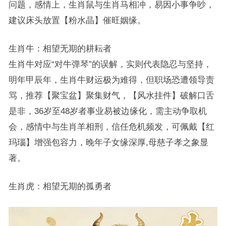
问题，感情上，生肖鼠与生肖马相冲，易因小事争吵，
建议床头放置【粉水晶】催旺姻缘。
生肖牛：相望无期的耕耘者
生肖牛对应“对牛弹琴”的误解，实则代表隐忍与坚持，
明年甲辰年，生肖牛财运极为难得，但职场恐遭领导责
骂，推荐【聚宝盆】聚集财气，【风水挂件】破解口舌
是非，36岁至48岁者事业易被边缘化，需主动争取机
会，感情中与生肖羊相刑，信任危机频发，可佩戴【红
玛瑙】增强包容力，晚年子女缘深厚,母慈子孝之象显
著。
生肖虎：相望无期的孤勇者