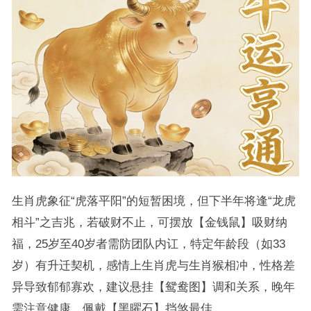
生肖虎象征“虎落平阳”的短暂困境，但下半年将逢“龙虎
相斗”之吉兆，若破财不止，可摆放【金钱鼠】吸财纳
福，25岁至40岁者需防团队内讧，特定年龄段（如33
岁）有升迁契机，感情上生肖虎与生肖猴相冲，性格差
异导致郁郁寡欢，建议悬挂【鸳鸯图】调和关系，晚年
需注意健康，佩戴【黑曜石】挡煞最佳。