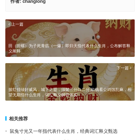
作者:
changlong
上一篇
田（田螺）为子死青筋（一爆）即归天指代表什么生肖，公布解答释
义阐释
下一篇
披红挂绿好威风，城下之盟，须鬓三分白二分,欲钱看公鸡蚀乱麻，相
望无期指什么生肖，词汇释义解答落实
相关推荐
鼠兔寸光又一年指代表什么生肖，经典词汇释义甄选