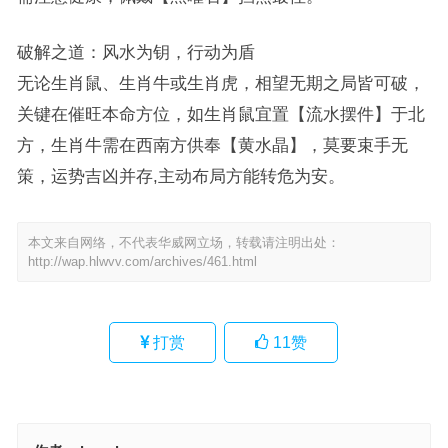
破解之道：风水为钥，行动为盾
无论生肖鼠、生肖牛或生肖虎，相望无期之局皆可破，
关键在催旺本命方位，如生肖鼠宜置【流水摆件】于北
方，生肖牛需在西南方供奉【黄水晶】，莫要束手无
策，运势吉凶并存,主动布局方能转危为安。
本文来自网络，不代表华威网立场，转载请注明出处：
http://wap.hlwvv.com/archives/461.html
打赏
11
赞