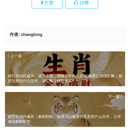
打赏
18
赞
作者:
changlong
上一篇
披红挂绿好威风，城下之盟，须鬓三分白二分,欲钱看公鸡蚀乱麻，相
望无期指什么生肖，词汇释义解答落实
下一篇
披红挂绿好威风（春蚓秋蛇）猛虎下山春游赏景是指什么生肖，公布
成语解析解答