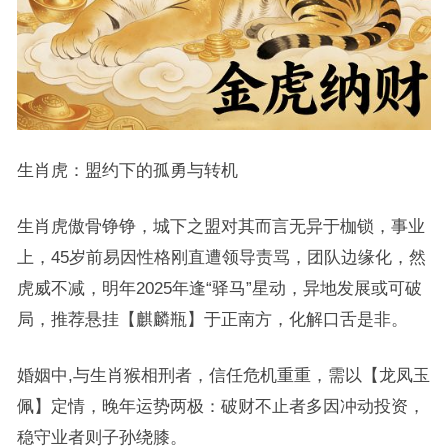
生肖虎：盟约下的孤勇与转机
生肖虎傲骨铮铮，城下之盟对其而言无异于枷锁，事业
上，45岁前易因性格刚直遭领导责骂，团队边缘化，然
虎威不减，明年2025年逢“驿马”星动，异地发展或可破
局，推荐悬挂【麒麟瓶】于正南方，化解口舌是非。
婚姻中,与生肖猴相刑者，信任危机重重，需以【龙凤玉
佩】定情，晚年运势两极：破财不止者多因冲动投资，
稳守业者则子孙绕膝。