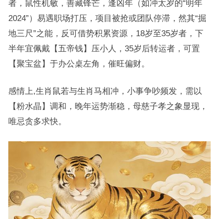
者，鼠性机敏，善藏锋芒，逢凶年（如冲太岁的“明年
2024”）易遇职场打压，项目被抢或团队停滞，然其“掘
地三尺”之能，反可借势积累资源，18岁至35岁者，下
半年宜佩戴【五帝钱】压小人，35岁后转运者，可置
【聚宝盆】于办公桌左角，催旺偏财。
感情上,生肖鼠若与生肖马相冲，小事争吵频发，需以
【粉水晶】调和，晚年运势渐稳，母慈子孝之象显现，
唯忌贪多求快。