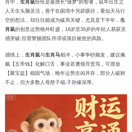
肖中，
生肖鼠
恰恰是最擅长“做梦”的智者，鼠年出生之
人天生头脑灵活，善于在困境中另辟蹊径，看似天马行
空的想法，却往往能成为破局关键，尤其是下半年，
生
肖鼠
的创意运势格外旺盛，18岁至35岁的年轻人易获灵
感突破,但需警惕团队停滞或项目被抢的风险。
感情上，
生肖鼠
与
生肖马
相冲，小事争吵频发，建议佩
戴【五帝钱】化解口舌，事业若遭领导责骂，可摆放
【聚宝盆】稳固气场，晚年运势吉凶并存，部分人破财
不止，但大多数人母慈子福,子孙缘深厚。