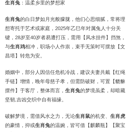
生肖兔
：温柔乡里的梦想家
生肖兔
的白日梦如月光般朦胧，他们心思细腻，常将理
想寄托于艺术或家庭，2025年乙巳年对属兔人十分关
键，28岁至40岁者易遭打压，需用【风水挂件】挡煞，
与
生肖鸡
相冲，职场小人作祟，束手无策时可摆放【文
昌塔】转危为安。
婚姻中，部分人因信任危机冷战，建议夫妻共戴【红绳
手链】增情，晚年母慈子孝，但需防破财，可置【貔貅
摆件】于客厅，整体而言，
生肖兔
的梦境虽柔，却暗藏
坚韧,吉凶交织中自有福缘。
破解梦境，需借风水之力，无论
生肖鼠
的机变、
生肖虎
的豪情，抑或
生肖兔
的温婉，皆可借【麒麟瓶】【聚宝