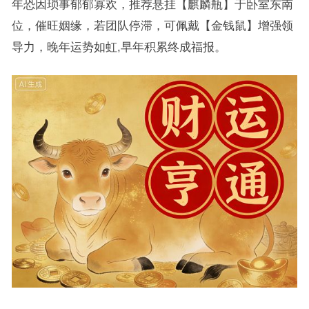
年恐因琐事郁郁寡欢，推荐悬挂【麒麟瓶】于卧室东南
位，催旺姻缘，若团队停滞，可佩戴【金钱鼠】增强领
导力，晚年运势如虹,早年积累终成福报。