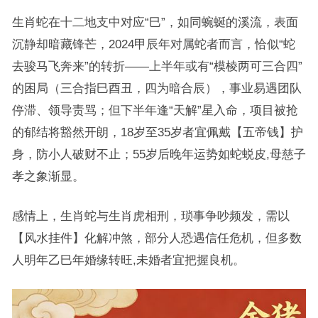
生肖蛇在十二地支中对应“巳”，如同蜿蜒的溪流，表面
沉静却暗藏锋芒，2024甲辰年对属蛇者而言，恰似“蛇
去骏马飞奔来”的转折——上半年或有“模棱两可三合四”
的困局（三合指巳酉丑，四为暗合辰），事业易遇团队
停滞、领导责骂；但下半年逢“天解”星入命，项目被抢
的郁结将豁然开朗，18岁至35岁者宜佩戴【五帝钱】护
身，防小人破财不止；55岁后晚年运势如蛇蜕皮,母慈子
孝之象渐显。
感情上，生肖蛇与生肖虎相刑，琐事争吵频发，需以
【风水挂件】化解冲煞，部分人恐遇信任危机，但多数
人明年乙巳年婚缘转旺,未婚者宜把握良机。