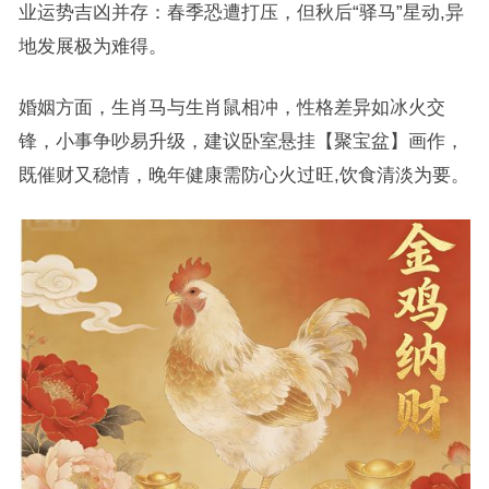
业运势吉凶并存：春季恐遭打压，但秋后“驿马”星动,异
地发展极为难得。
婚姻方面，生肖马与生肖鼠相冲，性格差异如冰火交
锋，小事争吵易升级，建议卧室悬挂【聚宝盆】画作，
既催财又稳情，晚年健康需防心火过旺,饮食清淡为要。