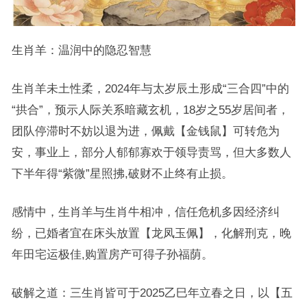
生肖羊：温润中的隐忍智慧
生肖羊未土性柔，2024年与太岁辰土形成“三合四”中的
“拱合”，预示人际关系暗藏玄机，18岁之55岁居间者，
团队停滞时不妨以退为进，佩戴【金钱鼠】可转危为
安，事业上，部分人郁郁寡欢于领导责骂，但大多数人
下半年得“紫微”星照拂,破财不止终有止损。
感情中，生肖羊与生肖牛相冲，信任危机多因经济纠
纷，已婚者宜在床头放置【龙凤玉佩】，化解刑克，晚
年田宅运极佳,购置房产可得子孙福荫。
破解之道：三生肖皆可于2025乙巳年立春之日，以【五