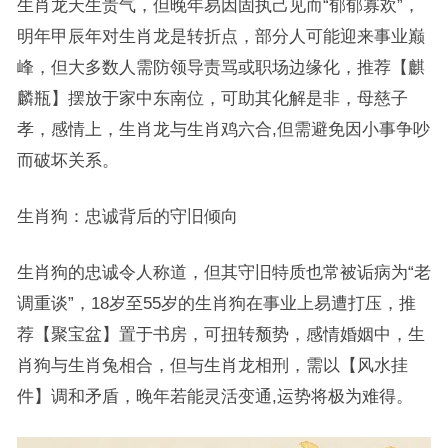
生肖龙天生贵气，但晚年易因固执己见而“郁郁寡欢”，
明年甲辰年对生肖龙是转折点，部分人可能迎来事业巅
峰，但大多数人需防领导责骂或职场边缘化，推荐【麒
麟瓶】摆放于家中东南位，可助其化解是非，母慈子
孝，感情上，生肖龙与生肖鸡六合,但需避免因小事争吵
而破坏关系。
生肖狗：忠诚背后的守旧倾向
生肖狗的忠诚令人称道，但其守旧特质也常被诟病为“老
调重谈”，18岁至55岁的生肖狗在事业上易遭打压，推
荐【聚宝盆】置于书房，可扭转颓势，感情婚姻中，生
肖狗与生肖兔相合，但与生肖龙相刑，需以【风水挂
件】调和矛盾，晚年若能灵活变通,运势将极为难得。