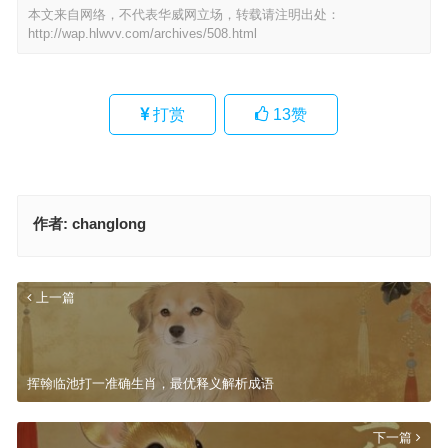
本文来自网络，不代表华威网立场，转载请注明出处：
http://wap.hlwvv.com/archives/508.html
打赏
13
赞
作者:
changlong
上一篇
挥翰临池打一准确生肖，最优释义解析成语
下一篇