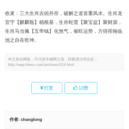
收束：三大生肖吉凶并存，破解之道首重风水。生肖龙
宜守【麒麟瓶】稳根基，生肖蛇需【聚宝盆】聚财源，
生肖马当佩【五帝钱】化煞气，催旺运势，方得挥翰临
池之自在乾坤。
本文来自网络，不代表华威网立场，转载请注明出处：
http://wap.hlwvv.com/archives/514.html
打赏
13
赞
作者:
changlong