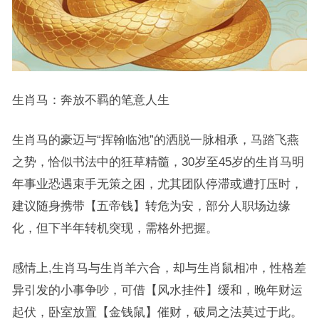
生肖马：奔放不羁的笔意人生
生肖马的豪迈与“挥翰临池”的洒脱一脉相承，马踏飞燕
之势，恰似书法中的狂草精髓，30岁至45岁的生肖马明
年事业恐遇束手无策之困，尤其团队停滞或遭打压时，
建议随身携带【五帝钱】转危为安，部分人职场边缘
化，但下半年转机突现，需格外把握。
感情上,生肖马与生肖羊六合，却与生肖鼠相冲，性格差
异引发的小事争吵，可借【风水挂件】缓和，晚年财运
起伏，卧室放置【金钱鼠】催财，破局之法莫过于此。