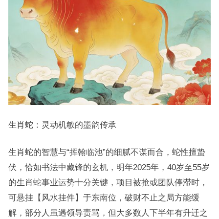
生肖蛇：灵动机敏的墨韵传承
生肖蛇的智慧与“挥翰临池”的细腻不谋而合，蛇性擅蛰
伏，恰如书法中藏锋的玄机，明年2025年，40岁至55岁
的生肖蛇事业运势十分关键，项目被抢或团队停滞时，
可悬挂【风水挂件】于东南位，破财不止之局方能缓
解，部分人虽遇领导责骂，但大多数人下半年有升迁之