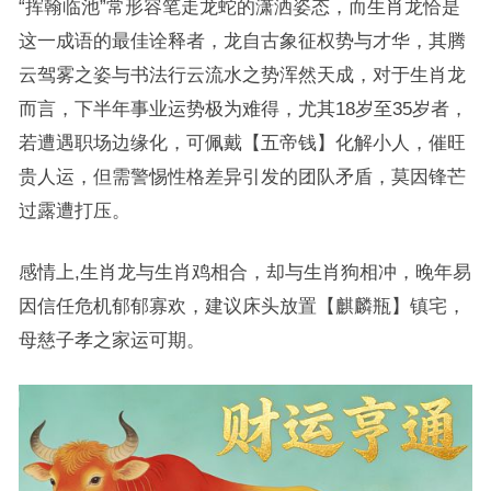
“挥翰临池”常形容笔走龙蛇的潇洒姿态，而生肖龙恰是
这一成语的最佳诠释者，龙自古象征权势与才华，其腾
云驾雾之姿与书法行云流水之势浑然天成，对于生肖龙
而言，下半年事业运势极为难得，尤其18岁至35岁者，
若遭遇职场边缘化，可佩戴【五帝钱】化解小人，催旺
贵人运，但需警惕性格差异引发的团队矛盾，莫因锋芒
过露遭打压。
感情上,生肖龙与生肖鸡相合，却与生肖狗相冲，晚年易
因信任危机郁郁寡欢，建议床头放置【麒麟瓶】镇宅，
母慈子孝之家运可期。