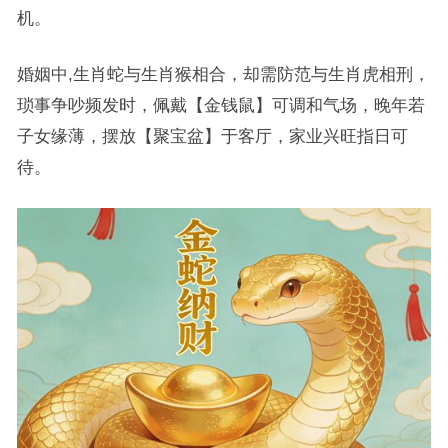
机。
婚姻中,生肖蛇与生肖猴相合，却需防范与生肖虎相刑，
琐事争吵频发时，佩戴【金钱鼠】可调和气场，晚年若
子女缘薄，摆放【聚宝盆】于客厅，家业兴旺指日可
待。