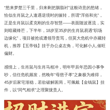
“愁来梦楚三千里，归来剩把胭脂衬”这般诗意的愁绪，
恰似生肖鼠之人逢遇逆境时的辗转，所谓“浑俗和光”，
正是生肖鼠以柔克刚的生存智慧——表面随波逐流，实
则暗藏锋芒，下半年，18岁至35岁的生肖鼠易遇“职场
边缘化”，项目被抢或遭领导责骂，但莫大危机中亦藏转
机，推荐【五帝钱】挂于办公桌左角，可化解小人,催旺
偏财。
感情上，生肖鼠与生肖马相冲，明年甲辰年恐因小事争
吵，信任危机频发，然晚年“母慈子孝”之象极为难得，
45岁后家宅渐稳，若欲破解困局，可佩戴【金钱鼠】挂
件，以“同气相求”之理聚拢贵人。