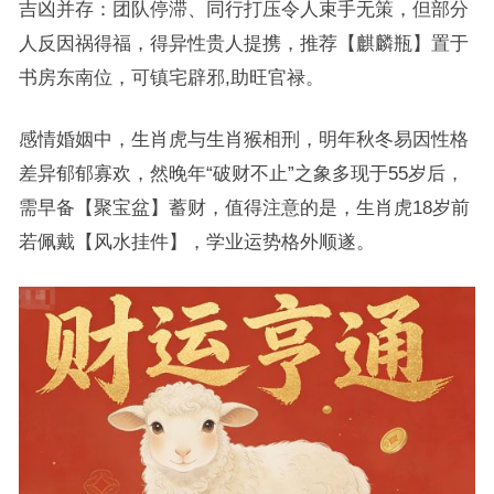
吉凶并存：团队停滞、同行打压令人束手无策，但部分
人反因祸得福，得异性贵人提携，推荐【麒麟瓶】置于
书房东南位，可镇宅辟邪,助旺官禄。
感情婚姻中，生肖虎与生肖猴相刑，明年秋冬易因性格
差异郁郁寡欢，然晚年“破财不止”之象多现于55岁后，
需早备【聚宝盆】蓄财，值得注意的是，生肖虎18岁前
若佩戴【风水挂件】，学业运势格外顺遂。