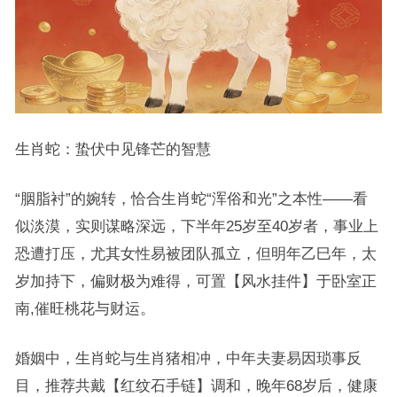
生肖蛇：蛰伏中见锋芒的智慧
“胭脂衬”的婉转，恰合生肖蛇“浑俗和光”之本性——看
似淡漠，实则谋略深远，下半年25岁至40岁者，事业上
恐遭打压，尤其女性易被团队孤立，但明年乙巳年，太
岁加持下，偏财极为难得，可置【风水挂件】于卧室正
南,催旺桃花与财运。
婚姻中，生肖蛇与生肖猪相冲，中年夫妻易因琐事反
目，推荐共戴【红纹石手链】调和，晚年68岁后，健康