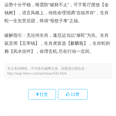
运势十分平稳，唯需防“破财不止”，可于客厅摆放【金
钱树】，语言风格上，传统命理强调“吉凶并存”，生肖
蛇一生先苦后甜，终得“母慈子孝”之福。
破解指引：无论何生肖，逢厄运当以“催旺”为先。生肖
鼠宜用【五帝钱】，生肖虎首选【麒麟瓶】，生肖蛇则
赖【风水挂件】，命理玄机,尽在行动一念间。
本文来自网络，不代表华威网立场，转载请注明出处：
http://wap.hlwvv.com/archives/542.html
打赏
11
赞