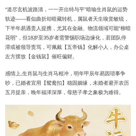
“道尽玄机波路清，一一开出特与平”暗喻生肖鼠的运势
轨迹——看似曲折却暗藏转机，属鼠者天生嗅觉敏锐，
下半年易遇贵人提携，尤其在金融、物流领域可能“柳暗
花明”，但18岁至35岁者需警惕职场边缘化，若团队停
滞或被领导责骂，可佩戴【五帝钱】化解小人，办公桌
左方摆放【金钱鼠】催旺偏财。
感情上,生肖鼠与生肖马相冲，明年甲辰年易因琐事争
吵，已婚者宜用【鸳鸯扣】稳固姻缘，未婚者避开农历
五月提亲，晚年福泽深厚，母慈子孝之象极为难得。