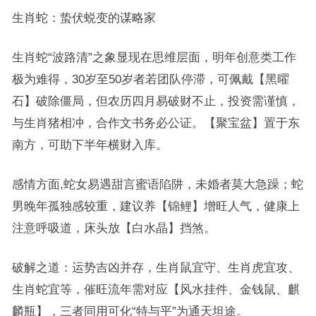
生肖蛇：蛰伏蜕变的谋略家
生肖蛇“波路清”之象显现在思维层面，明年创意类工作
极为难得，30岁至50岁者若团队停滞，可佩戴【黑曜
石】破除僵局，但农历四月易破财不止，投资需谨慎，
与生肖猪相冲，合作文书务必公证。【聚宝盆】置于东
南方，可助下半年横财入库。
感情方面,蛇女易遇甜言蜜语陷阱，未婚者莫大急躁；蛇
男晚年孤独感较重，建议养【锦鲤】增旺人气，健康上
注意呼吸道，床头放【白水晶】挡煞。
破解之道：运势吉凶并存，生肖鼠宜守、生肖虎宜攻、
生肖蛇宜等，催旺流年需对应【风水挂件、金钱鼠、麒
麟瓶】，三者同用可化“特与平”为通天坦途。