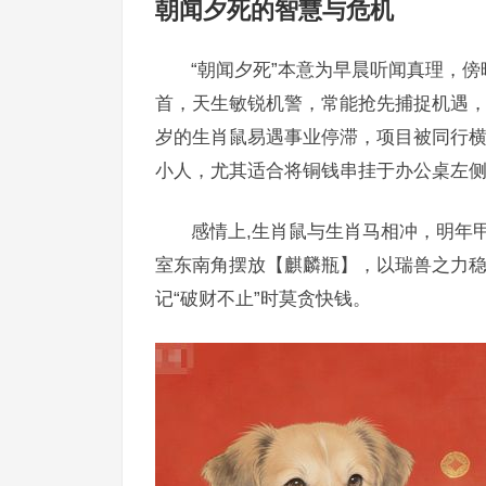
朝闻夕死的智慧与危机
“朝闻夕死”本意为早晨听闻真理，
首，天生敏锐机警，常能抢先捕捉机遇，却
岁的生肖鼠易遇事业停滞，项目被同行
小人，尤其适合将铜钱串挂于办公桌左
感情上,生肖鼠与生肖马相冲，明年
室东南角摆放【麒麟瓶】，以瑞兽之力稳
记“破财不止”时莫贪快钱。