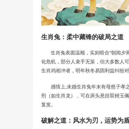
生肖兔：柔中藏锋的破局之道
生肖兔表面温顺，实则暗合“朝闻夕死
化危机，部分人束手无策，但大多数人
生肖鸡相冲者，明年秋冬易因利益纠纷
感情上,未婚生肖兔年末有母慈子孝
刑（如生肖龙），可在床头悬挂双鲤玉佩
复发。
破解之道：风水为刃，运势为