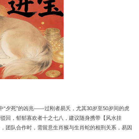
中“夕死”的凶兆——过刚者易夭，尤其30岁至50岁间的虎
被驳回，郁郁寡欢者十之七八，建议随身携带【风水挂
箭，团队合作时，需留意生肖猴与生肖蛇的相刑关系，易因