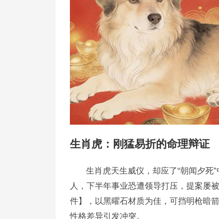
生肖虎：刚猛易折的命理辩证
生肖虎天生威仪，却应了“朝闻夕死”
人，下半年事业恐遭领导打压，提案屡
件】，以黑曜石材质为佳，可挡明枪暗
性格差异引发冲突。