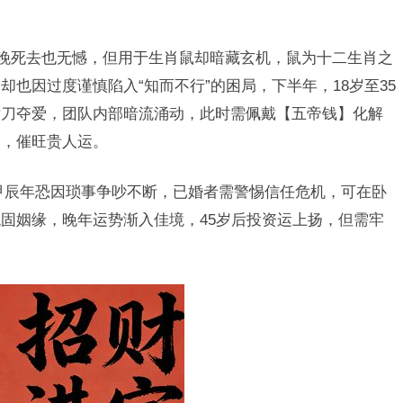
傍晚死去也无憾，但用于生肖鼠却暗藏玄机，鼠为十二生肖之
也因过度谨慎陷入“知而不行”的困局，下半年，18岁至35
横刀夺爱，团队内部暗流涌动，此时需佩戴【五帝钱】化解
侧，催旺贵人运。
甲辰年恐因琐事争吵不断，已婚者需警惕信任危机，可在卧
固姻缘，晚年运势渐入佳境，45岁后投资运上扬，但需牢