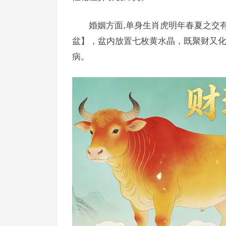
婚姻方面,单身生肖虎明年春夏之交
盆】，盆内放置七枚黄水晶，既聚财又化
病。