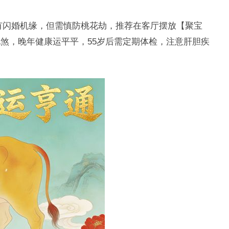
有闪婚机缘，但需慎防桃花劫，推荐在客厅摆放【聚宝
煞，晚年健康运平平，55岁后需定期体检，注意肝胆疾