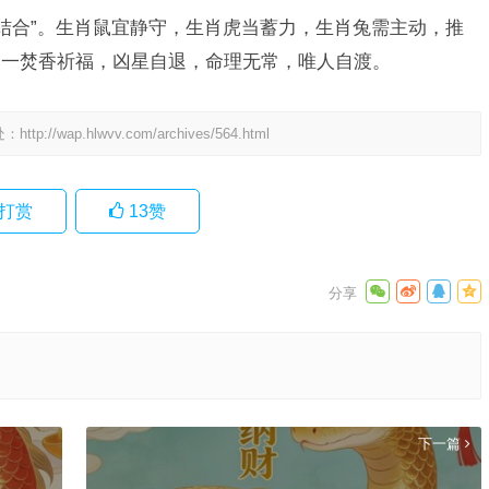
静结合”。生肖鼠宜静守，生肖虎当蓄力，生肖兔需主动，推
初一焚香祈福，凶星自退，命理无常，唯人自渡。
处：
http://wap.hlwvv.com/archives/564.html
打赏
13
赞
下一篇