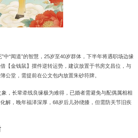
”中“闻道”的智慧，25岁至40岁群体，下半年将遇职场边缘
可借【金钱鼠】摆件逆转运势，建议放置于书房文昌位，与
对簿公堂，需提前在公文包内放置朱砂符牌。
之象，长辈牵线良缘极为难得，已婚者需避免与配偶属相相
化解，晚年福泽深厚，68岁后儿孙绕膝，但需防关节旧疾
盾