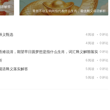
成语解答
青丝不动玉钩闲指代表什么生肖，最优释义成语解析
释义甄选
4
阅读
0
评论
4
阅读
0
评论
语难说清，期望早日圆梦想是指什么生肖，词汇释义解答落实
4
阅读
0
评论
析
6
阅读
0
评论
成语释义落实解答
5
阅读
0
评论
5
阅读
0
评论