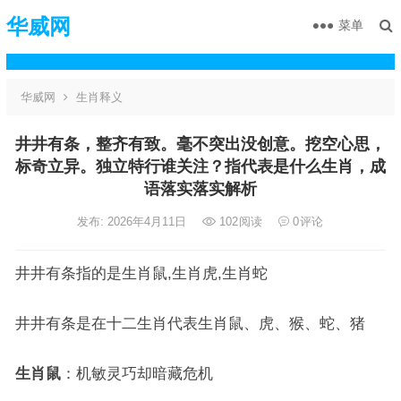
华威网
菜单
华威网
生肖释义
井井有条，整齐有致。毫不突出没创意。挖空心思，
标奇立异。独立特行谁关注？指代表是什么生肖，成
语落实落实解析
发布: 2026年4月11日
102
阅读
0
评论
井井有条指的是生肖鼠,生肖虎,生肖蛇
井井有条是在十二生肖代表生肖鼠、虎、猴、蛇、猪
生肖鼠
：机敏灵巧却暗藏危机