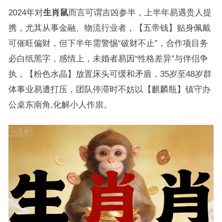
2024年对
生肖鼠
而言可谓吉凶参半，上半年易遇贵人提
携，尤其从事金融、物流行业者，【五帝钱】贴身佩戴
可催旺偏财，但下半年需警惕“破财不止”，合作项目务
必白纸黑字，感情上，未婚者易因“性格差异”与伴侣争
执，【粉色水晶】放置床头可缓和矛盾，35岁至48岁群
体事业易遭打压，团队停滞时不妨以【麒麟瓶】镇守办
公桌东南角,化解小人作祟。