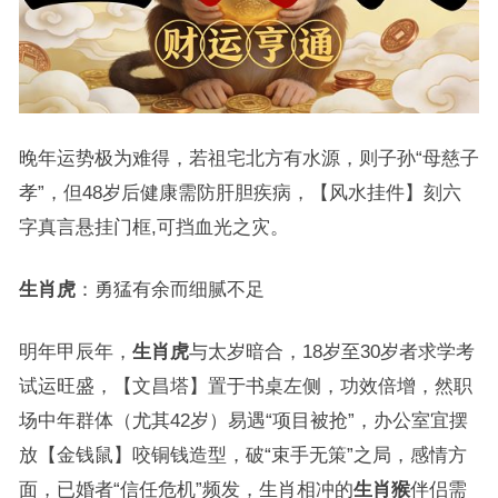
晚年运势极为难得，若祖宅北方有水源，则子孙“母慈子
孝”，但48岁后健康需防肝胆疾病，【风水挂件】刻六
字真言悬挂门框,可挡血光之灾。
生肖虎
：勇猛有余而细腻不足
明年甲辰年，
生肖虎
与太岁暗合，18岁至30岁者求学考
试运旺盛，【文昌塔】置于书桌左侧，功效倍增，然职
场中年群体（尤其42岁）易遇“项目被抢”，办公室宜摆
放【金钱鼠】咬铜钱造型，破“束手无策”之局，感情方
面，已婚者“信任危机”频发，生肖相冲的
生肖猴
伴侣需