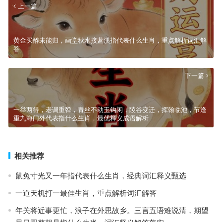
上一篇
黄金买醉未能归，画堂秋水接蓝溪指代表什么生肖，重点解析词汇解
答
下一篇
一举两得，老调重弹，青丝不动玉钩闲，陵谷变迁，挥翰临池，节逢
重九海门外代表指什么生肖，最优释义成语解析
相关推荐
鼠兔寸光又一年指代表什么生肖，经典词汇释义甄选
一道天机打一最佳生肖，重点解析词汇解答
年关将近事更忙，浪子在外思故乡。三言五语难说清，期望