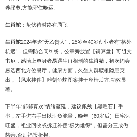
养绿萝,方能守住晚运。
生肖蛇
：蛰伏待时终有腾飞
生肖蛇
2024年逢“天乙贵人”，25岁至40岁创业者有“格外
机遇”，但需防合同纠纷，公章旁放置【铜算盘】可阻文
书厄，感情上单身者易遇生肖相刑的
生肖猪
，初次约会
忌选西北方位餐厅，健康方面，久坐人群腰椎隐患突
出，【风水挂件】雕刻龟蛇图案挂于座椅后方,功效显
著。
下半年“郁郁寡欢”情绪蔓延，建议佩戴【黑曜石】手
串，左手进右手出以泄负能量，晚年（60岁后）田宅运
旺盛，祖业回收或拆迁补偿“极为难得”，但需分三成做
慈善,否则福报折损。