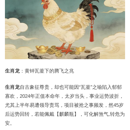
生肖龙
：黄钟瓦釜下的腾飞之兆
生肖龙
自古象征尊贵，却也可能因“瓦釜”之喻陷入郁郁
寡欢，2024年正值本命年，太岁当头，事业运势波折，
尤其上半年易遭领导责骂，项目被抢之事频发，然45岁
后运势回转，若能佩戴【麒麟瓶】，可化解煞气,转危为
安。