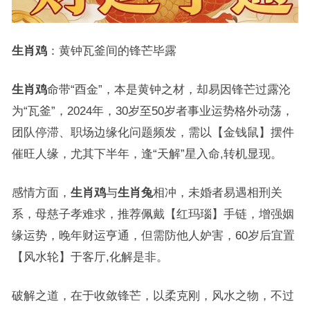
生肖鸡
：黄钟瓦釜间的锋芒毕露
生肖鸡
命带“酉金”，本是黄钟之材，却易因锋芒过露沦
为“瓦釜”，2024年，30岁至50岁者事业运势格外动荡，
团队停滞、职场边缘化问题频发，需以【金钱鼠】摆件
催旺人缘，尤其下半年，逢“天解”星入命,转机显现。
感情方面，
生肖鸡
与
生肖兔
相冲，未婚者易遇相刑关
系，母慈子孝难求，推荐佩戴【红玛瑙】手链，增强姻
缘运势，晚年财运亨通，但需防他人妒害，60岁后宜置
【风水轮】于客厅,化解是非。
破解之道，在于收敛锋芒，以柔克刚，风水之物，不过