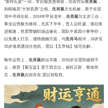
“黄钟瓦釜”一词，常比喻贤愚倒置，但若对应
生肖鼠
，
则暗喻其“大智若愚”之相。
生肖鼠
天生机敏，善于在逆
境中寻得生机，2024年甲辰龙年，
生肖鼠
与太岁三合，
事业运势极为难得，尤其下半年，贵人运旺盛，项目推
进顺遂，然需警惕职场边缘化，团队中莫因小事争吵，
以免遭人打压，感情婚姻方面，与
生肖马
相冲，18岁至
35岁者易遇信任危机，需以【五帝钱】镇宅化解。
晚年运势上，
生肖鼠
财运丰隆，但50岁后需防破财不
止，推荐【聚宝盆】置于西北位，催旺正财，整体而
言，
生肖鼠
吉凶并存,需以智取胜。