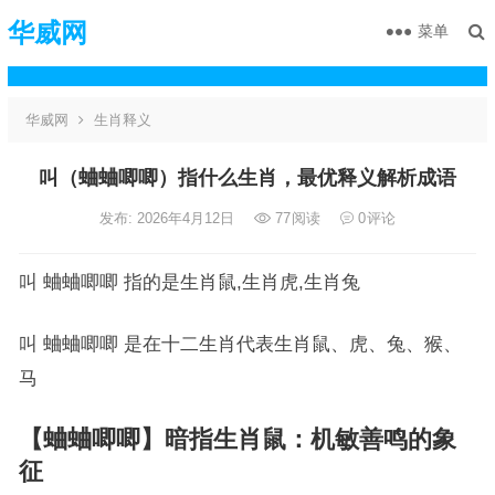
华威网
菜单
华威网
生肖释义
叫（蛐蛐唧唧）指什么生肖，最优释义解析成语
发布: 2026年4月12日
77
阅读
0
评论
叫 蛐蛐唧唧 指的是生肖鼠,生肖虎,生肖兔
叫 蛐蛐唧唧 是在十二生肖代表生肖鼠、虎、兔、猴、
马
【蛐蛐唧唧】暗指生肖鼠：机敏善鸣的象
征