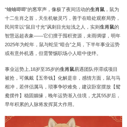
“蛐蛐唧唧”的窸窣声，像极了夜间活动的
生肖鼠
，鼠为
十二生肖之首，天生机敏灵巧，善于在暗处观察局势，
民间常以“鼠目寸光”讽刺目光短浅之人，实则
生肖鼠
的
智慧远超表象——它们擅于囤积资源，未雨绸缪，明年
2025年为蛇年，鼠与蛇呈“暗合”之局，下半年事业运势
或有意外机遇，但需警惕职场小人暗中使绊。
事业运势上,18岁至35岁的
生肖鼠
易遇团队停滞或项目
被抢，可佩戴【五帝钱】化解是非，感情方面，鼠与马
相冲，若伴侣属马，琐事争吵难免，建议卧室摆放【鸳
鸯摆件】稳固姻缘，晚年运势渐入佳境，尤其55岁后，
早年积累的人脉将发挥莫大作用。