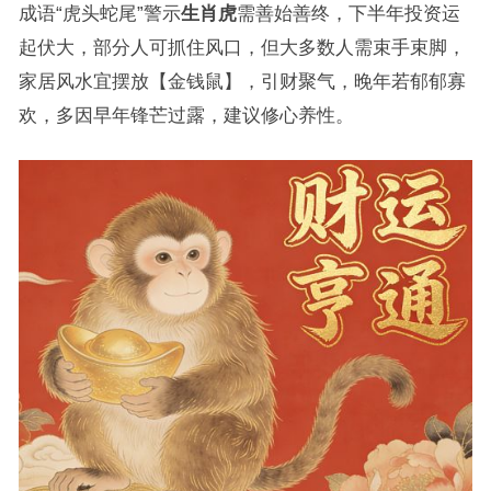
成语“虎头蛇尾”警示
生肖虎
需善始善终，下半年投资运
起伏大，部分人可抓住风口，但大多数人需束手束脚，
家居风水宜摆放【金钱鼠】，引财聚气，晚年若郁郁寡
欢，多因早年锋芒过露，建议修心养性。