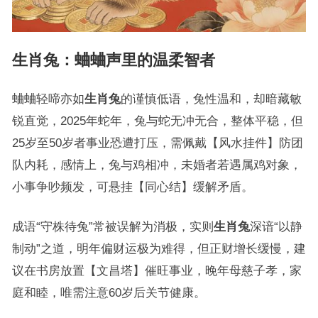
生肖兔：蛐蛐声里的温柔智者
蛐蛐轻啼亦如
生肖兔
的谨慎低语，兔性温和，却暗藏敏
锐直觉，2025年蛇年，兔与蛇无冲无合，整体平稳，但
25岁至50岁者事业恐遭打压，需佩戴【风水挂件】防团
队内耗，感情上，兔与鸡相冲，未婚者若遇属鸡对象，
小事争吵频发，可悬挂【同心结】缓解矛盾。
成语“守株待兔”常被误解为消极，实则
生肖兔
深谙“以静
制动”之道，明年偏财运极为难得，但正财增长缓慢，建
议在书房放置【文昌塔】催旺事业，晚年母慈子孝，家
庭和睦，唯需注意60岁后关节健康。