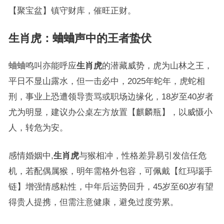
【聚宝盆】镇守财库，催旺正财。
生肖虎：蛐蛐声中的王者蛰伏
蛐蛐鸣叫亦能呼应
生肖虎
的潜藏威势，虎为山林之王，
平日不显山露水，但一击必中，2025年蛇年，虎蛇相
刑，事业上恐遭领导责骂或职场边缘化，18岁至40岁者
尤为明显，建议办公桌左方放置【麒麟瓶】，以威慑小
人，转危为安。
感情婚姻中,
生肖虎
与猴相冲，性格差异易引发信任危
机，若配偶属猴，明年需格外包容，可佩戴【红玛瑙手
链】增强情感粘性，中年后运势回升，45岁至60岁有望
得贵人提携，但需注意健康，避免过度劳累。